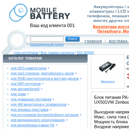
Аккумуляторы / 
клавиатуры / LCD 
телефонов, планшет
многих других э
Ваш код клиента 001
Бесплатная доста
Петербургу, Мо
ГЛАВНАЯ
ДОСТАВКА 
расширенный поиск
/
для ноутбуков
/
Все товары раздела
/
002.90084
КАТАЛОГ ТОВАРОВ
для GPS-навигаторов
к
для mp3 плееров, диктофонов и часов
3
для RAID-контроллеров и жестких дисков
Увеличить
для WiFi роутеров
Н
для автомобилей
для дома
Блок питания PA
для домашних питомцев
UX501VW Zenboo
для ЖК мониторов и телевизоров
для игровых приставок
Выходное напряже
для источников бесперебойного питания
Макс. сила тока (
для медицинского оборудования
Мощность блока 
для моноблоков и мини ПК
Входное напряжен