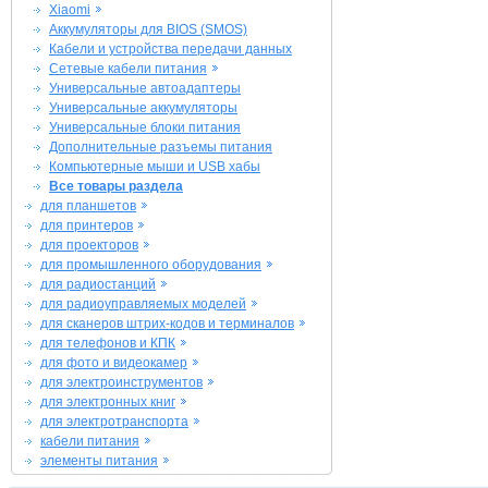
Xiaomi
Аккумуляторы для BIOS (SMOS)
Кабели и устройства передачи данных
Сетевые кабели питания
Универсальные автоадаптеры
Универсальные аккумуляторы
Универсальные блоки питания
Дополнительные разъемы питания
Компьютерные мыши и USB хабы
Все товары раздела
для планшетов
для принтеров
для проекторов
для промышленного оборудования
для радиостанций
для радиоуправляемых моделей
для сканеров штрих-кодов и терминалов
для телефонов и КПК
для фото и видеокамер
для электроинструментов
для электронных книг
для электротранспорта
кабели питания
элементы питания