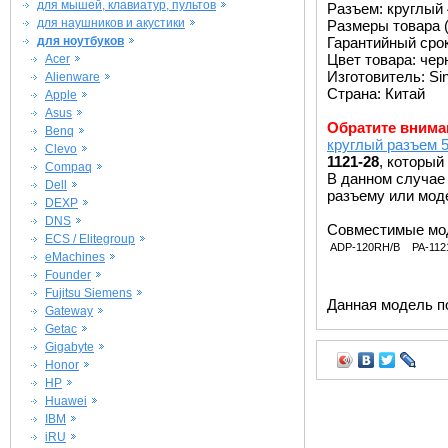
для мышей, клавиатур, пультов
Разъем: круглый 
для наушников и акустики
Размеры товара (
для ноутбуков
Гарантийный срок 
Цвет товара: че
Acer
Изготовитель: Si
Alienware
Страна: Китай
Apple
Asus
Обратите внима
Benq
круглый разъем 5
Clevo
1121-28
, который
Compaq
В данном случае
Dell
разъему или мод
DEXP
DNS
Совместимые мо
ECS / Elitegroup
ADP-120RH/B
PA-112
eMachines
Founder
Fujitsu Siemens
Данная модель п
Gateway
Getac
Gigabyte
Honor
HP
Huawei
IBM
iRU