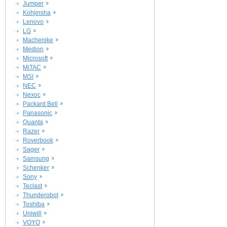
Jumper
Kohjinsha
Lenovo
LG
Machenike
Medion
Microsoft
MiTAC
MSI
NEC
Nexoc
Packard Bell
Panasonic
Quanta
Razer
Roverbook
Sager
Samsung
Schenker
Sony
Teclast
Thunderobot
Toshiba
Uniwill
VOYO