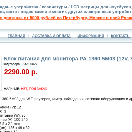
ядные устройства / клавиатуры / LCD матрицы для ноутбуков
в, фото / видео камер и многих других электронных устройст
я доставка от 5000 рублей по Петербургу, Москве и всей Росс
ГЛАВНАЯ
ДОСТАВКА И ОПЛАТА
ИНФОРМАЦИЯ
КОНТАКТЫ
Блок питания для монитора PA-1360-5M03 (12V, 3
код товара : 232.90027
2290.00 р.
НАЛИЧИЕ:
НЕТ, ПОД ЗАКАЗ
1360-5M03 для WiFi роутеров, камер наблюдения, сетевого оборудования и др
ение (V): 12
): 3
итания (W): 36
ние (V): 100-240
5.5 x 2.1 mm
мм): 125 x 49 x 32