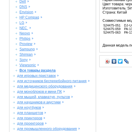
Гарантийный срок
Dell
Цвет товара: че
DNS
Изготовитель: Si
Envision
Страна: Китай
HP Compaq
Совместимые мо
LG
524475-051
DJ-U
NEC
524475-059
PA-1
524475-063
PA-1
Neovo
Philips
Proview
Данная модель п
Samsung
Shimian
Sony
Viewsonic
Все товары раздела
для игровых приставок
для источников бесперебойного питания
для медицинского оборудования
для моноблоков и мини ПК
для мышей, клавиатур, пультов
для наушников и акустики
для ноутбуков
для планшетов
для принтеров
для проекторов
для промышленного оборудования