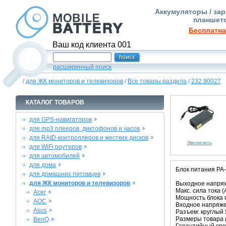
Аккумуляторы / зар
планшето
Бесплатна
Ваш код клиента 001
расширенный поиск
/
для ЖК мониторов и телевизоров
/
Все товары раздела
/
232.90027
КАТАЛОГ ТОВАРОВ
для GPS-навигаторов
для mp3 плееров, диктофонов и часов
для RAID-контроллеров и жестких дисков
Увеличить
для WiFi роутеров
для автомобилей
для дома
Блок питания PA-
для домашних питомцев
для ЖК мониторов и телевизоров
Выходное напряж
Макс. сила тока (A
Acer
Мощность блока п
AOC
Входное напряже
Asus
Разъем: круглый 
Размеры товара (
BenQ