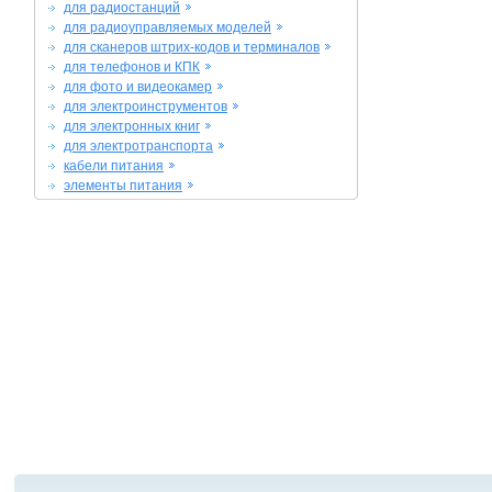
для радиостанций
для радиоуправляемых моделей
для сканеров штрих-кодов и терминалов
для телефонов и КПК
для фото и видеокамер
для электроинструментов
для электронных книг
для электротранспорта
кабели питания
элементы питания