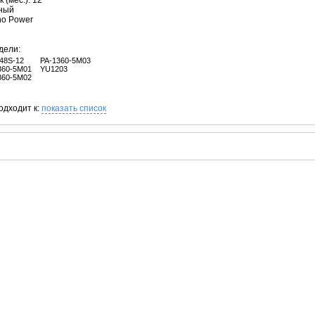
 (мес.): 12
рный
no Power
дели:
48S-12
PA-1360-5M03
360-5M01
YU1203
360-5M02
одходит к:
показать список