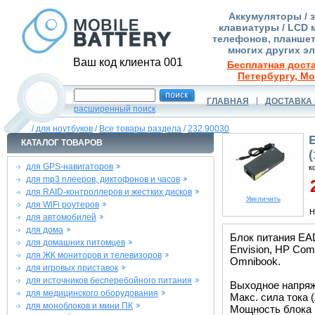
Аккумуляторы / 
клавиатуры / LCD 
телефонов, планшет
многих других э
Ваш код клиента 001
Бесплатная доста
Петербургу, Мо
ГЛАВНАЯ
ДОСТАВКА 
расширенный поиск
/
для ноутбуков
/
Все товары раздела
/
232.90030
КАТАЛОГ ТОВАРОВ
(
для GPS-навигаторов
к
для mp3 плееров, диктофонов и часов
2
для RAID-контроллеров и жестких дисков
Увеличить
для WiFi роутеров
Н
для автомобилей
для дома
Блок питания EA
для домашних питомцев
Envision, HP Com
для ЖК мониторов и телевизоров
Omnibook.
для игровых приставок
для источников бесперебойного питания
Выходное напряже
для медицинского оборудования
Макс. сила тока (
для моноблоков и мини ПК
Мощность блока 