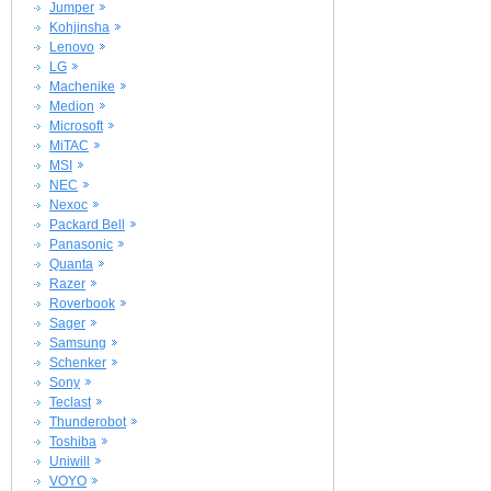
Jumper
Kohjinsha
Lenovo
LG
Machenike
Medion
Microsoft
MiTAC
MSI
NEC
Nexoc
Packard Bell
Panasonic
Quanta
Razer
Roverbook
Sager
Samsung
Schenker
Sony
Teclast
Thunderobot
Toshiba
Uniwill
VOYO