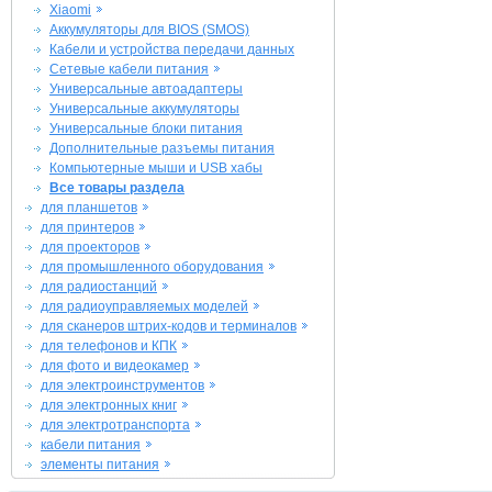
Xiaomi
Аккумуляторы для BIOS (SMOS)
Кабели и устройства передачи данных
Сетевые кабели питания
Универсальные автоадаптеры
Универсальные аккумуляторы
Универсальные блоки питания
Дополнительные разъемы питания
Компьютерные мыши и USB хабы
Все товары раздела
для планшетов
для принтеров
для проекторов
для промышленного оборудования
для радиостанций
для радиоуправляемых моделей
для сканеров штрих-кодов и терминалов
для телефонов и КПК
для фото и видеокамер
для электроинструментов
для электронных книг
для электротранспорта
кабели питания
элементы питания