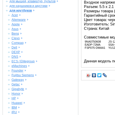
для мышей, клавиатур, пультов
Входное напряжен
для наушников и акустики
Разъем: 5.5 x 2.
для ноутбуков
Размеры товара (
Гарантийный срок 
Acer
Цвет товара: че
Alienware
Изготовитель: Si
Apple
Страна: Китай
Asus
Benq
Совместимые мо
Clevo
9NA0750608
JS-1
Compaq
EADP-72MA
SSA-
Dell
FSP075-DMAA1
YU12
DEXP
DNS
Данная модель п
ECS / Elitegroup
eMachines
Founder
Fujitsu Siemens
Gateway
Getac
Gigabyte
Honor
HP
Huawei
IBM
iRU