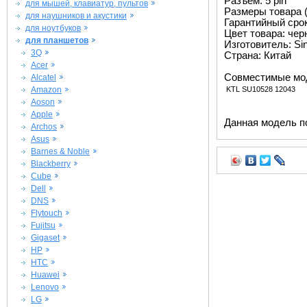
Разъем: 5 pin
для мышей, клавиатур, пультов
Размеры товара (
для наушников и акустики
Гарантийный срок 
для ноутбуков
Цвет товара: че
для планшетов
Изготовитель: Si
3Q
Страна: Китай
Acer
Совместимые мо
Alcatel
Amazon
KTL SU10528 12043
Aoson
Apple
Данная модель п
Archos
Asus
Barnes & Noble
Blackberry
Cube
Dell
DNS
Flytouch
Fujitsu
Gigaset
HP
HTC
Huawei
Lenovo
LG