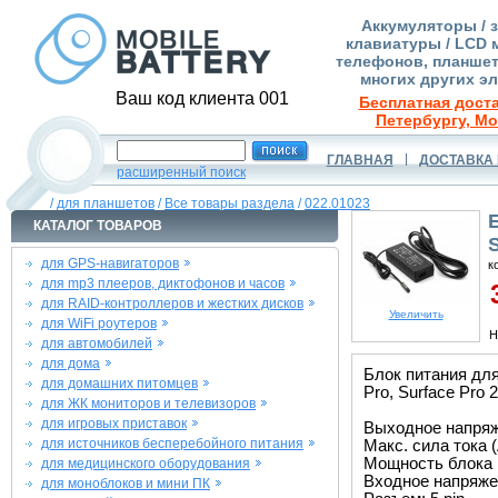
Аккумуляторы / 
клавиатуры / LCD 
телефонов, планшет
многих других э
Ваш код клиента 001
Бесплатная доста
Петербургу, Мо
ГЛАВНАЯ
ДОСТАВКА 
расширенный поиск
/
для планшетов
/
Все товары раздела
/
022.01023
КАТАЛОГ ТОВАРОВ
S
для GPS-навигаторов
к
для mp3 плееров, диктофонов и часов
3
для RAID-контроллеров и жестких дисков
Увеличить
для WiFi роутеров
Н
для автомобилей
для дома
Блок питания для 
для домашних питомцев
Pro, Surface Pro 2
для ЖК мониторов и телевизоров
для игровых приставок
Выходное напряже
для источников бесперебойного питания
Макс. сила тока (
Мощность блока 
для медицинского оборудования
Входное напряжен
для моноблоков и мини ПК