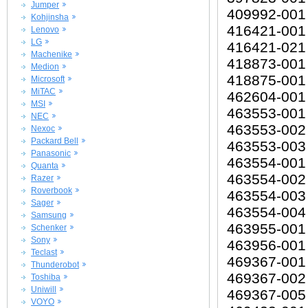
Jumper
409992-001
Kohjinsha
416421-001
Lenovo
LG
416421-021
Machenike
418873-001
Medion
418875-001
Microsoft
MiTAC
462604-001
MSI
463553-001
NEC
463553-002
Nexoc
Packard Bell
463553-003
Panasonic
463554-001
Quanta
463554-002
Razer
Roverbook
463554-003
Sager
463554-004
Samsung
463955-001
Schenker
Sony
463956-001
Teclast
469367-001
Thunderobot
469367-002
Toshiba
Uniwill
469367-005
VOYO