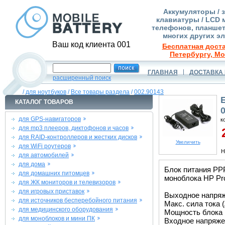
Аккумуляторы / 
клавиатуры / LCD 
телефонов, планшет
многих других э
Ваш код клиента 001
Бесплатная доста
Петербургу, Мо
ГЛАВНАЯ
ДОСТАВКА 
расширенный поиск
/
для ноутбуков
/
Все товары раздела
/
002.90143
КАТАЛОГ ТОВАРОВ
для GPS-навигаторов
к
для mp3 плееров, диктофонов и часов
2
для RAID-контроллеров и жестких дисков
Увеличить
для WiFi роутеров
Н
для автомобилей
для дома
Блок питания PP
для домашних питомцев
моноблока HP Pro
для ЖК мониторов и телевизоров
для игровых приставок
Выходное напряже
для источников бесперебойного питания
Макс. сила тока (
для медицинского оборудования
Мощность блока 
для моноблоков и мини ПК
Входное напряжен