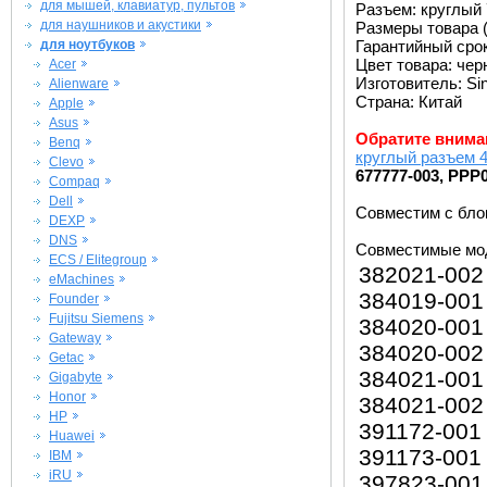
для мышей, клавиатур, пультов
Разъем: круглый 
для наушников и акустики
Размеры товара (
для ноутбуков
Гарантийный срок 
Цвет товара: че
Acer
Изготовитель: Si
Alienware
Страна: Китай
Apple
Asus
Обратите внима
Benq
круглый разъем 4
Clevo
677777-003, PPP
Compaq
Dell
Совместим с бл
DEXP
DNS
Совместимые мо
ECS / Elitegroup
382021-002
eMachines
384019-001
Founder
Fujitsu Siemens
384020-001
Gateway
384020-002
Getac
384021-001
Gigabyte
Honor
384021-002
HP
391172-001
Huawei
391173-001
IBM
iRU
397823-001