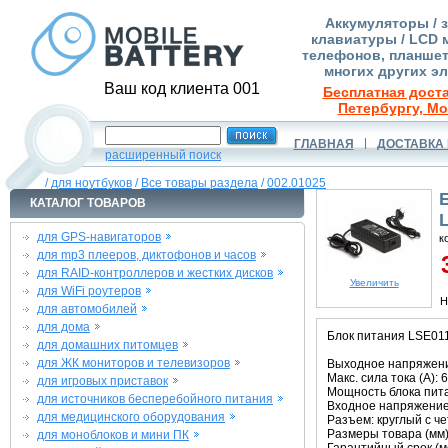
Аккумуляторы / 
клавиатуры / LCD 
телефонов, планшет
многих других э
Ваш код клиента 001
Бесплатная доста
Петербургу, Мо
ГЛАВНАЯ
ДОСТАВКА 
расширенный поиск
/
для ноутбуков
/
Все товары раздела
/
002.01025
КАТАЛОГ ТОВАРОВ
для GPS-навигаторов
к
для mp3 плееров, диктофонов и часов
3
для RAID-контроллеров и жестких дисков
Увеличить
для WiFi роутеров
Н
для автомобилей
для дома
Блок питания LSE011
для домашних питомцев
для ЖК мониторов и телевизоров
Выходное напряжение
Макс. сила тока (A): 6
для игровых приставок
Мощность блока пита
для источников бесперебойного питания
Входное напряжение 
для медицинского оборудования
Разъем: круглый с ч
Размеры товара (мм):
для моноблоков и мини ПК