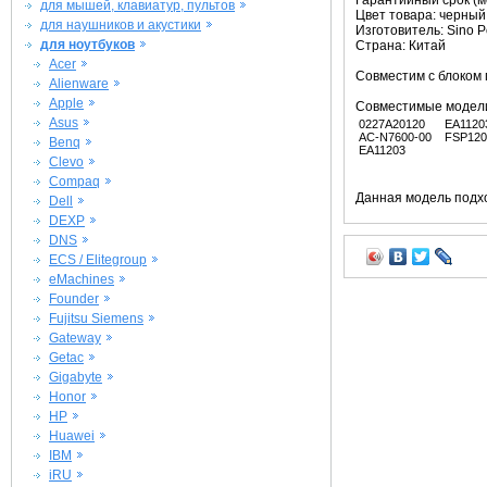
Гарантийный срок (ме
для мышей, клавиатур, пультов
Цвет товара: черный
для наушников и акустики
Изготовитель: Sino 
для ноутбуков
Страна: Китай
Acer
Совместим с блоко
Alienware
Apple
Совместимые модел
Asus
0227A20120
EA1120
AC-N7600-00
FSP120
Benq
EA11203
Clevo
Compaq
Данная модель подхо
Dell
DEXP
DNS
ECS / Elitegroup
eMachines
Founder
Fujitsu Siemens
Gateway
Getac
Gigabyte
Honor
HP
Huawei
IBM
iRU