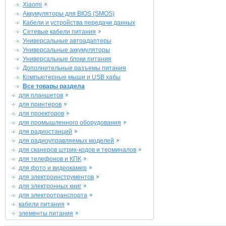
Xiaomi
Аккумуляторы для BIOS (SMOS)
Кабели и устройства передачи данных
Сетевые кабели питания
Универсальные автоадаптеры
Универсальные аккумуляторы
Универсальные блоки питания
Дополнительные разъемы питания
Компьютерные мыши и USB хабы
Все товары раздела
для планшетов
для принтеров
для проекторов
для промышленного оборудования
для радиостанций
для радиоуправляемых моделей
для сканеров штрих-кодов и терминалов
для телефонов и КПК
для фото и видеокамер
для электроинструментов
для электронных книг
для электротранспорта
кабели питания
элементы питания