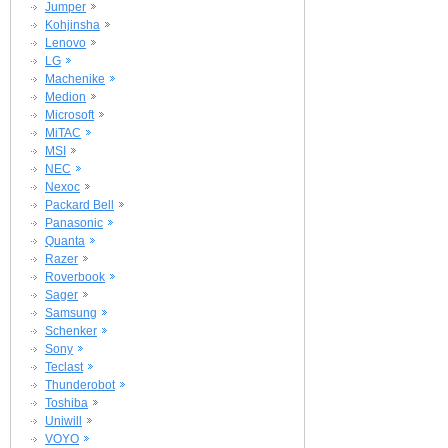
Jumper
Kohjinsha
Lenovo
LG
Machenike
Medion
Microsoft
MiTAC
MSI
NEC
Nexoc
Packard Bell
Panasonic
Quanta
Razer
Roverbook
Sager
Samsung
Schenker
Sony
Teclast
Thunderobot
Toshiba
Uniwill
VOYO