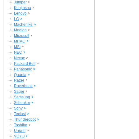
Jumper
Kohjinsha
Lenovo
LG
Machenike
Medion
Microsoft
MiTAC
MSI
NEC
Nexoc
Packard Bell
Panasonic
Quanta
Razer
Roverbook
Sager
Samsung
Schenker
Sony
Teclast
Thunderobot
Toshiba
Uniwill
VOYO