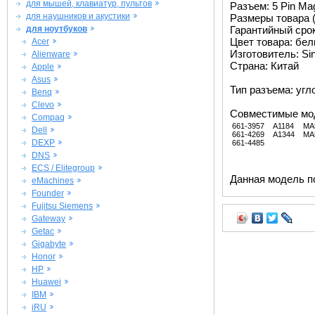
для мышей, клавиатур, пультов
Разъем: 5 Pin Ma
для наушников и акустики
Размеры товара (
для ноутбуков
Гарантийный срок 
Цвет товара: бе
Acer
Изготовитель: Si
Alienware
Страна: Китай
Apple
Asus
Тип разъема: угл
Benq
Clevo
Совместимые мо
Compaq
661-3957
A1184
MA
Dell
661-4269
A1344
MA
DEXP
661-4485
DNS
ECS / Elitegroup
Данная модель п
eMachines
Founder
Fujitsu Siemens
Gateway
Getac
Gigabyte
Honor
HP
Huawei
IBM
iRU