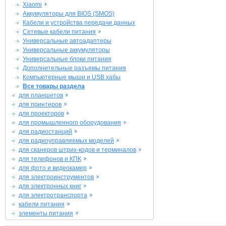
Xiaomi
Аккумуляторы для BIOS (SMOS)
Кабели и устройства передачи данных
Сетевые кабели питания
Универсальные автоадаптеры
Универсальные аккумуляторы
Универсальные блоки питания
Дополнительные разъемы питания
Компьютерные мыши и USB хабы
Все товары раздела
для планшетов
для принтеров
для проекторов
для промышленного оборудования
для радиостанций
для радиоуправляемых моделей
для сканеров штрих-кодов и терминалов
для телефонов и КПК
для фото и видеокамер
для электроинструментов
для электронных книг
для электротранспорта
кабели питания
элементы питания