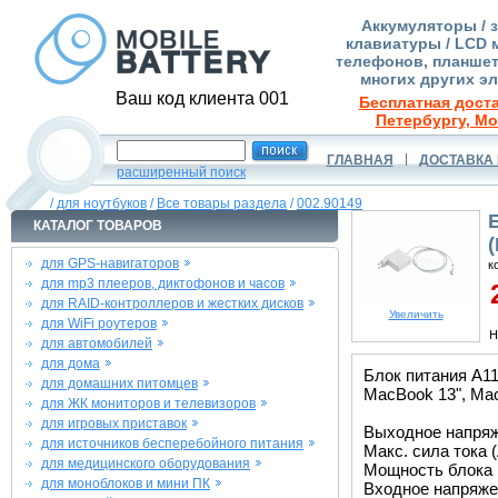
Аккумуляторы / 
клавиатуры / LCD 
телефонов, планшет
многих других э
Ваш код клиента 001
Бесплатная доста
Петербургу, Мо
ГЛАВНАЯ
ДОСТАВКА 
расширенный поиск
/
для ноутбуков
/
Все товары раздела
/
002.90149
КАТАЛОГ ТОВАРОВ
для GPS-навигаторов
к
для mp3 плееров, диктофонов и часов
2
для RAID-контроллеров и жестких дисков
Увеличить
для WiFi роутеров
Н
для автомобилей
для дома
Блок питания A11
для домашних питомцев
MacBook 13", Mac
для ЖК мониторов и телевизоров
для игровых приставок
Выходное напряже
для источников бесперебойного питания
Макс. сила тока (
для медицинского оборудования
Мощность блока 
для моноблоков и мини ПК
Входное напряжен