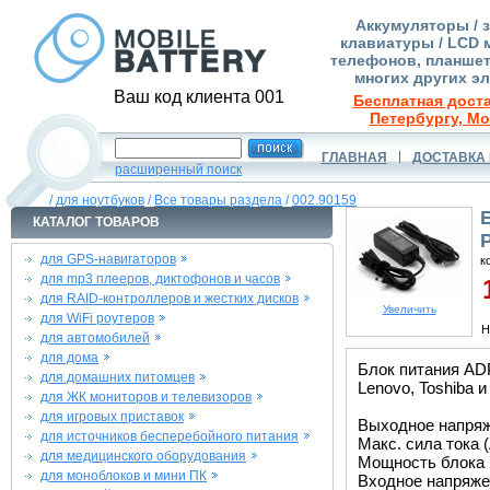
Аккумуляторы / 
клавиатуры / LCD 
телефонов, планшет
многих других э
Ваш код клиента 001
Бесплатная доста
Петербургу, Мо
ГЛАВНАЯ
ДОСТАВКА 
расширенный поиск
/
для ноутбуков
/
Все товары раздела
/
002.90159
КАТАЛОГ ТОВАРОВ
для GPS-навигаторов
к
для mp3 плееров, диктофонов и часов
1
для RAID-контроллеров и жестких дисков
Увеличить
для WiFi роутеров
Н
для автомобилей
для дома
Блок питания AD
для домашних питомцев
Lenovo, Toshiba и
для ЖК мониторов и телевизоров
для игровых приставок
Выходное напряже
для источников бесперебойного питания
Макс. сила тока (
для медицинского оборудования
Мощность блока 
для моноблоков и мини ПК
Входное напряжен