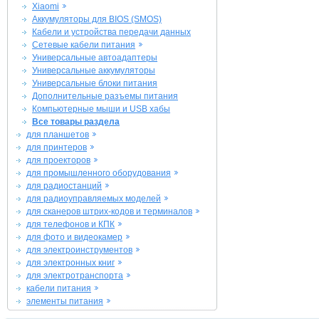
Xiaomi
Аккумуляторы для BIOS (SMOS)
Кабели и устройства передачи данных
Сетевые кабели питания
Универсальные автоадаптеры
Универсальные аккумуляторы
Универсальные блоки питания
Дополнительные разъемы питания
Компьютерные мыши и USB хабы
Все товары раздела
для планшетов
для принтеров
для проекторов
для промышленного оборудования
для радиостанций
для радиоуправляемых моделей
для сканеров штрих-кодов и терминалов
для телефонов и КПК
для фото и видеокамер
для электроинструментов
для электронных книг
для электротранспорта
кабели питания
элементы питания