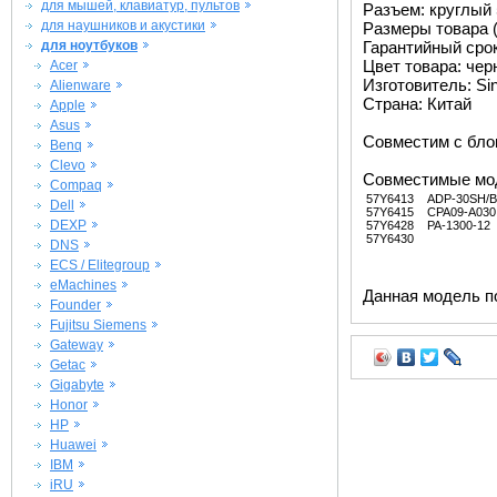
для мышей, клавиатур, пультов
Разъем: круглый 
для наушников и акустики
Размеры товара (
для ноутбуков
Гарантийный срок 
Цвет товара: че
Acer
Изготовитель: Si
Alienware
Страна: Китай
Apple
Asus
Совместим с бл
Benq
Clevo
Совместимые мо
Compaq
57Y6413
ADP-30SH/B
Dell
57Y6415
CPA09-A030
DEXP
57Y6428
PA-1300-12
57Y6430
DNS
ECS / Elitegroup
eMachines
Данная модель п
Founder
Fujitsu Siemens
Gateway
Getac
Gigabyte
Honor
HP
Huawei
IBM
iRU