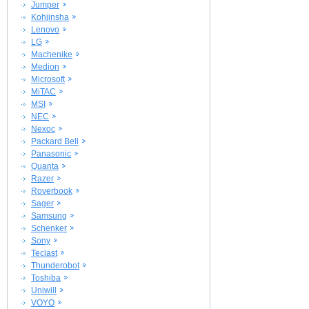
Jumper
Kohjinsha
Lenovo
LG
Machenike
Medion
Microsoft
MiTAC
MSI
NEC
Nexoc
Packard Bell
Panasonic
Quanta
Razer
Roverbook
Sager
Samsung
Schenker
Sony
Teclast
Thunderobot
Toshiba
Uniwill
VOYO