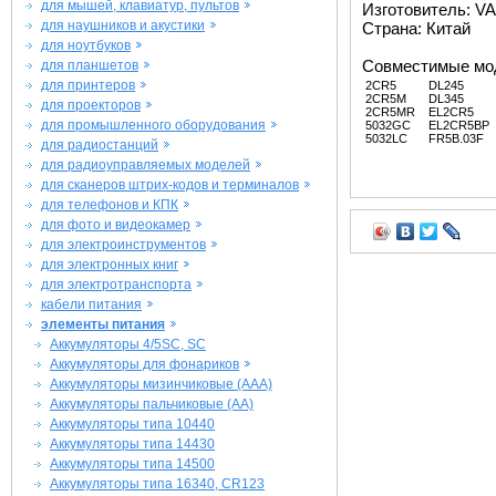
для мышей, клавиатур, пультов
Изготовитель: V
для наушников и акустики
Страна: Китай
для ноутбуков
Совместимые мо
для планшетов
для принтеров
2CR5
DL245
2CR5M
DL345
для проекторов
2CR5MR
EL2CR5
для промышленного оборудования
5032GC
EL2CR5BP
5032LC
FR5B.03F
для радиостанций
для радиоуправляемых моделей
для сканеров штрих-кодов и терминалов
для телефонов и КПК
для фото и видеокамер
для электроинструментов
для электронных книг
для электротранспорта
кабели питания
элементы питания
Аккумуляторы 4/5SC, SC
Аккумуляторы для фонариков
Аккумуляторы мизинчиковые (AAA)
Аккумуляторы пальчиковые (AA)
Аккумуляторы типа 10440
Аккумуляторы типа 14430
Аккумуляторы типа 14500
Аккумуляторы типа 16340, CR123