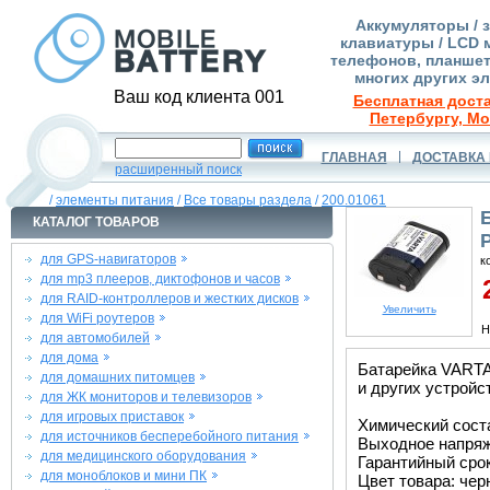
Аккумуляторы / 
клавиатуры / LCD 
телефонов, планшет
многих других э
Ваш код клиента 001
Бесплатная доста
Петербургу, Мо
ГЛАВНАЯ
ДОСТАВКА 
расширенный поиск
/
элементы питания
/
Все товары раздела
/
200.01061
КАТАЛОГ ТОВАРОВ
P
для GPS-навигаторов
к
для mp3 плееров, диктофонов и часов
2
для RAID-контроллеров и жестких дисков
Увеличить
для WiFi роутеров
Н
для автомобилей
для дома
Батарейка VARTA 
для домашних питомцев
и других устройс
для ЖК мониторов и телевизоров
для игровых приставок
Химический соста
для источников бесперебойного питания
Выходное напряже
для медицинского оборудования
Гарантийный срок
для моноблоков и мини ПК
Цвет товара: че