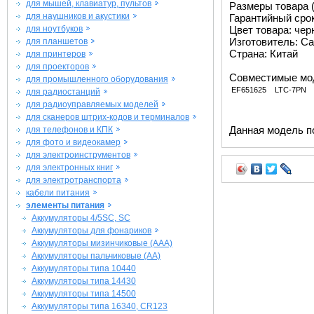
для мышей, клавиатур, пультов
Размеры товара (м
для наушников и акустики
Гарантийный срок 
для ноутбуков
Цвет товара: че
Изготовитель: Ca
для планшетов
Страна: Китай
для принтеров
для проекторов
Совместимые мо
для промышленного оборудования
EF651625
LTC-7PN
для радиостанций
для радиоуправляемых моделей
для сканеров штрих-кодов и терминалов
Данная модель п
для телефонов и КПК
для фото и видеокамер
для электроинструментов
для электронных книг
для электротранспорта
кабели питания
элементы питания
Аккумуляторы 4/5SC, SC
Аккумуляторы для фонариков
Аккумуляторы мизинчиковые (AAA)
Аккумуляторы пальчиковые (AA)
Аккумуляторы типа 10440
Аккумуляторы типа 14430
Аккумуляторы типа 14500
Аккумуляторы типа 16340, CR123