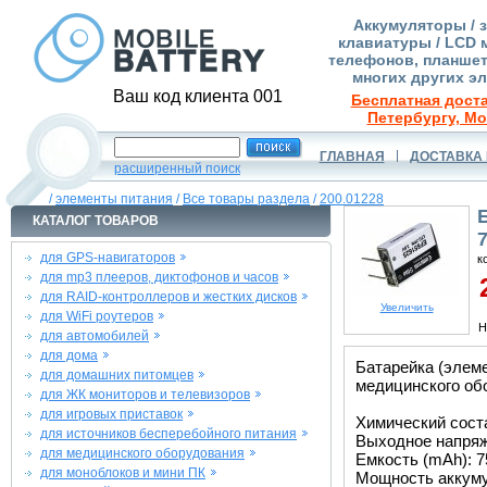
Аккумуляторы / 
клавиатуры / LCD 
телефонов, планшет
многих других э
Ваш код клиента 001
Бесплатная доста
Петербургу, Мо
ГЛАВНАЯ
ДОСТАВКА 
расширенный поиск
/
элементы питания
/
Все товары раздела
/
200.01228
КАТАЛОГ ТОВАРОВ
для GPS-навигаторов
к
для mp3 плееров, диктофонов и часов
2
для RAID-контроллеров и жестких дисков
Увеличить
для WiFi роутеров
Н
для автомобилей
для дома
Батарейка (элеме
для домашних питомцев
медицинского об
для ЖК мониторов и телевизоров
для игровых приставок
Химический соста
для источников бесперебойного питания
Выходное напряже
для медицинского оборудования
Емкость (mAh): 7
для моноблоков и мини ПК
Мощность аккуму