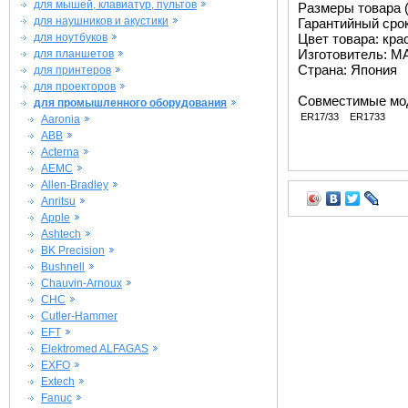
для мышей, клавиатур, пультов
Размеры товара (
для наушников и акустики
Гарантийный срок 
для ноутбуков
Цвет товара: кра
Изготовитель: M
для планшетов
Страна: Япония
для принтеров
для проекторов
Совместимые мо
для промышленного оборудования
ER17/33
ER1733
Aaronia
ABB
Acterna
AEMC
Allen-Bradley
Anritsu
Apple
Ashtech
BK Precision
Bushnell
Chauvin-Arnoux
CHC
Cutler-Hammer
EFT
Elektromed ALFAGAS
EXFO
Extech
Fanuc