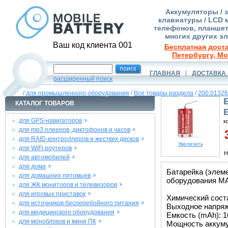
Аккумуляторы / 
клавиатуры / LCD 
телефонов, планшет
многих других э
Ваш код клиента 001
Бесплатная доста
Петербургу, Мо
ГЛАВНАЯ
ДОСТАВКА 
расширенный поиск
/
для промышленного оборудования
/
Все товары раздела
/
200.01326
КАТАЛОГ ТОВАРОВ
для GPS-навигаторов
к
для mp3 плееров, диктофонов и часов
3
для RAID-контроллеров и жестких дисков
Увеличить
для WiFi роутеров
Н
для автомобилей
для дома
Батарейка (элем
для домашних питомцев
оборудования M
для ЖК мониторов и телевизоров
для игровых приставок
Химический сост
для источников бесперебойного питания
Выходное напряже
для медицинского оборудования
Емкость (mAh): 1
для моноблоков и мини ПК
Мощность аккуму