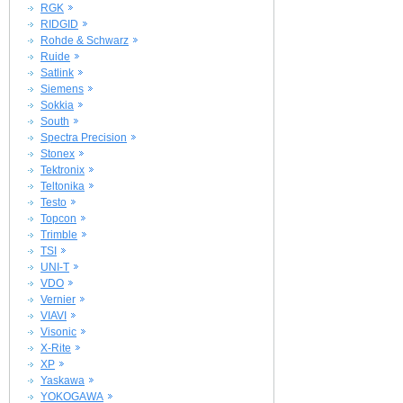
RGK
RIDGID
Rohde & Schwarz
Ruide
Satlink
Siemens
Sokkia
South
Spectra Precision
Stonex
Tektronix
Teltonika
Testo
Topcon
Trimble
TSI
UNI-T
VDO
Vernier
VIAVI
Visonic
X-Rite
XP
Yaskawa
YOKOGAWA