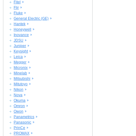
Fitel
Flir
Fluke
General Electric (GE)
Hantek
Honeywell
Inovance
JDSU
Juniper
Keysight
Leica
Megger
Micronix
Minelab
Mitsubishi
Mitutoyo
Nikon
Nova
Okuma
Omron
Owon
Panametrics
Panasonic
PrinCe
PROMAX