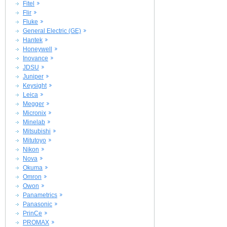
Fitel
Flir
Fluke
General Electric (GE)
Hantek
Honeywell
Inovance
JDSU
Juniper
Keysight
Leica
Megger
Micronix
Minelab
Mitsubishi
Mitutoyo
Nikon
Nova
Okuma
Omron
Owon
Panametrics
Panasonic
PrinCe
PROMAX