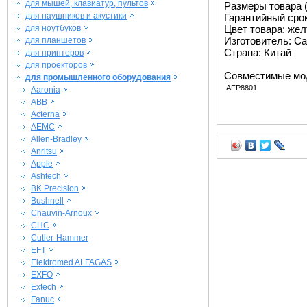
для мышей, клавиатур, пультов
Размеры товара (м
для наушников и акустики
Гарантийный срок 
для ноутбуков
Цвет товара: же
Изготовитель: Ca
для планшетов
Страна: Китай
для принтеров
для проекторов
Совместимые мо
для промышленного оборудования
AFP8801
Aaronia
ABB
Acterna
AEMC
Allen-Bradley
Anritsu
Apple
Ashtech
BK Precision
Bushnell
Chauvin-Arnoux
CHC
Cutler-Hammer
EFT
Elektromed ALFAGAS
EXFO
Extech
Fanuc