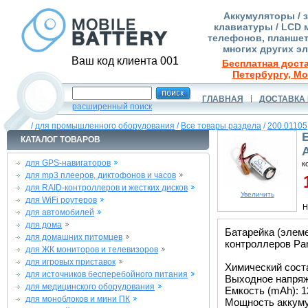
Аккумуляторы / 
клавиатуры / LCD 
телефонов, планшет
многих других э
Ваш код клиента 001
Бесплатная доста
Петербургу, Мо
ГЛАВНАЯ
ДОСТАВКА 
расширенный поиск
/
для промышленного оборудования
/
Все товары раздела
/
200.01105
КАТАЛОГ ТОВАРОВ
для GPS-навигаторов
к
для mp3 плееров, диктофонов и часов
1
для RAID-контроллеров и жестких дисков
Увеличить
для WiFi роутеров
Н
для автомобилей
для дома
Батарейка (элем
для домашних питомцев
контроллеров Pan
для ЖК мониторов и телевизоров
для игровых приставок
Химический сост
для источников бесперебойного питания
Выходное напряже
для медицинского оборудования
Емкость (mAh): 1
для моноблоков и мини ПК
Мощность аккуму