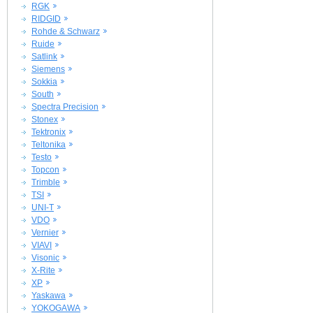
RGK
RIDGID
Rohde & Schwarz
Ruide
Satlink
Siemens
Sokkia
South
Spectra Precision
Stonex
Tektronix
Teltonika
Testo
Topcon
Trimble
TSI
UNI-T
VDO
Vernier
VIAVI
Visonic
X-Rite
XP
Yaskawa
YOKOGAWA