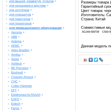
для мышей, клавиатур, пультов
Размеры товара (м
для наушников и акустики
Гарантийный срок 
для ноутбуков
Цвет товара: че
Изготовитель: Ca
для планшетов
Страна: Китай
для принтеров
для проекторов
Совместимые мо
для промышленного оборудования
3G2A9-BAT08
C500-
Aaronia
ABB
Acterna
Данная модель п
AEMC
Allen-Bradley
Anritsu
Apple
Ashtech
BK Precision
Bushnell
Chauvin-Arnoux
CHC
Cutler-Hammer
EFT
Elektromed ALFAGAS
EXFO
Extech
Fanuc