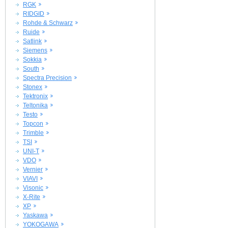
RGK
RIDGID
Rohde & Schwarz
Ruide
Satlink
Siemens
Sokkia
South
Spectra Precision
Stonex
Tektronix
Teltonika
Testo
Topcon
Trimble
TSI
UNI-T
VDO
Vernier
VIAVI
Visonic
X-Rite
XP
Yaskawa
YOKOGAWA