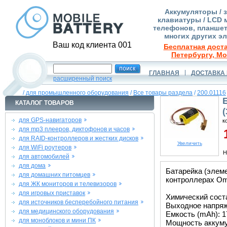
Аккумуляторы / 
клавиатуры / LCD 
телефонов, планшет
многих других э
Ваш код клиента 001
Бесплатная доста
Петербургу, Мо
ГЛАВНАЯ
ДОСТАВКА 
расширенный поиск
/
для промышленного оборудования
/
Все товары раздела
/
200.01116
КАТАЛОГ ТОВАРОВ
для GPS-навигаторов
к
для mp3 плееров, диктофонов и часов
1
для RAID-контроллеров и жестких дисков
Увеличить
для WiFi роутеров
Н
для автомобилей
для дома
Батарейка (элем
для домашних питомцев
контроллерах Om
для ЖК мониторов и телевизоров
для игровых приставок
Химический соста
для источников бесперебойного питания
Выходное напряже
для медицинского оборудования
Емкость (mAh): 1
для моноблоков и мини ПК
Мощность аккуму