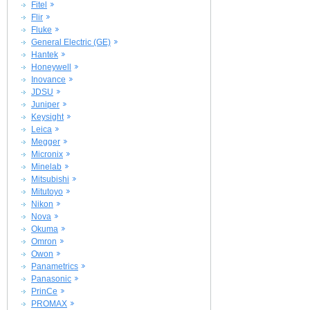
Fitel
Flir
Fluke
General Electric (GE)
Hantek
Honeywell
Inovance
JDSU
Juniper
Keysight
Leica
Megger
Micronix
Minelab
Mitsubishi
Mitutoyo
Nikon
Nova
Okuma
Omron
Owon
Panametrics
Panasonic
PrinCe
PROMAX