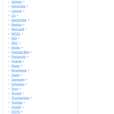
Jumper
Kohjinsha
Lenovo
LG
Machenike
Medion
Microsoft
MiTAC
MSI
NEC
Nexoc
Packard Bell
Panasonic
Quanta
Razer
Roverbook
Sager
Samsung
Schenker
Sony
Teclast
Thunderobot
Toshiba
Uniwill
VOYO