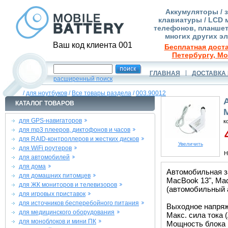
Аккумуляторы / 
клавиатуры / LCD 
телефонов, планшет
многих других э
Ваш код клиента 001
Бесплатная доста
Петербургу, Мо
ГЛАВНАЯ
ДОСТАВКА 
расширенный поиск
/
для ноутбуков
/
Все товары раздела
/
003.90012
КАТАЛОГ ТОВАРОВ
для GPS-навигаторов
к
для mp3 плееров, диктофонов и часов
4
для RAID-контроллеров и жестких дисков
Увеличить
для WiFi роутеров
Н
для автомобилей
для дома
Автомобильная з
для домашних питомцев
MacBook 13", Mac
для ЖК мониторов и телевизоров
(автомобильный а
для игровых приставок
для источников бесперебойного питания
Выходное напряже
для медицинского оборудования
Макс. сила тока (
для моноблоков и мини ПК
Мощность блока 