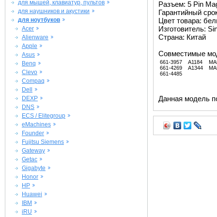
для мышей, клавиатур, пультов
Разъем: 5 Pin Ma
для наушников и акустики
Гарантийный срок 
для ноутбуков
Цвет товара: бе
Изготовитель: Si
Acer
Страна: Китай
Alienware
Apple
Совместимые мо
Asus
661-3957
A1184
MA
Benq
661-4269
A1344
MA
Clevo
661-4485
Compaq
Dell
Данная модель п
DEXP
DNS
ECS / Elitegroup
eMachines
Founder
Fujitsu Siemens
Gateway
Getac
Gigabyte
Honor
HP
Huawei
IBM
iRU