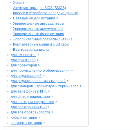
Xiaomi
Аккумуляторы для BIOS (SMOS)
Кабели и устройства передачи данных
Сетевые кабели питания
Универсальные автоадаптеры
Универсальные аккумуляторы
Универсальные блоки питания
Дополнительные разъемы питания
Компьютерные мыши и USB хабы
Все товары раздела
для планшетов
для принтеров
для проекторов
для промышленного оборудования
для радиостанций
для радиоуправляемых моделей
для сканеров штрих-кодов и терминалов
для телефонов и КПК
для фото и видеокамер
для электроинструментов
для электронных книг
для электротранспорта
кабели питания
элементы питания