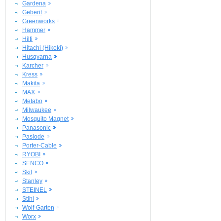
Gardena
Geberit
Greenworks
Hammer
Hilti
Hitachi (Hikoki)
Husqvarna
Karcher
Kress
Makita
MAX
Metabo
Milwaukee
Mosquito Magnet
Panasonic
Paslode
Porter-Cable
RYOBI
SENCO
Skil
Stanley
STEINEL
Stihl
Wolf-Garten
Worx