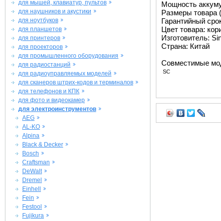
для мышей, клавиатур, пультов
Мощность аккуму
для наушников и акустики
Размеры товара (
для ноутбуков
Гарантийный срок 
Цвет товара: ко
для планшетов
Изготовитель: Si
для принтеров
Страна: Китай
для проекторов
для промышленного оборудования
Совместимые мо
для радиостанций
SC
для радиоуправляемых моделей
для сканеров штрих-кодов и терминалов
для телефонов и КПК
для фото и видеокамер
для электроинструментов
AEG
AL-KO
Alpina
Black & Decker
Bosch
Craftsman
DeWalt
Dremel
Einhell
Fein
Festool
Fujikura