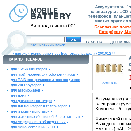
Аккумуляторы / 
клавиатуры / LCD 
телефонов, планшет
многих других э
Ваш код клиента 001
Бесплатная доста
Петербургу, Мо
ГЛАВНАЯ
ДОСТАВКА 
расширенный поиск
/
для электроинструментов
/
Все товары раздела
/
200.01277
КАТАЛОГ ТОВАРОВ
для GPS-навигаторов
к
для mp3 плееров, диктофонов и часов
1
для RAID-контроллеров и жестких дисков
Увеличить
для WiFi роутеров
Н
для автомобилей
для дома
Аккумулятор (эле
для домашних питомцев
электроинструмен
для ЖК мониторов и телевизоров
Комплект - 5 шту
для игровых приставок
для источников бесперебойного питания
Химический сост
для медицинского оборудования
Выходное напряже
для моноблоков и мини ПК
Емкость (mAh): 2