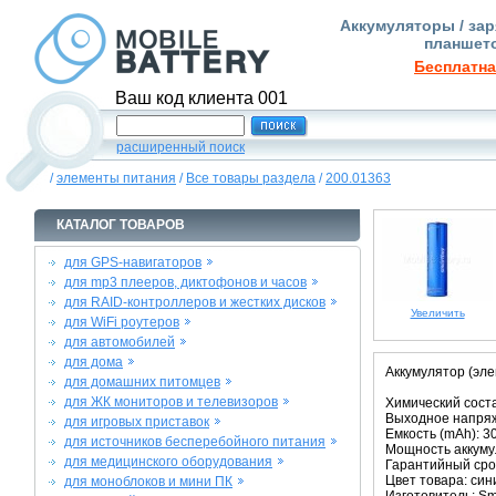
Аккумуляторы / зар
планшето
Бесплатна
Ваш код клиента 001
расширенный поиск
/
элементы питания
/
Все товары раздела
/
200.01363
КАТАЛОГ ТОВАРОВ
для GPS-навигаторов
для mp3 плееров, диктофонов и часов
для RAID-контроллеров и жестких дисков
Увеличить
для WiFi роутеров
для автомобилей
для дома
Аккумулятор (эле
для домашних питомцев
для ЖК мониторов и телевизоров
Химический состав
Выходное напряже
для игровых приставок
Емкость (mAh): 3
для источников бесперебойного питания
Мощность аккумул
для медицинского оборудования
Гарантийный срок
Цвет товара: син
для моноблоков и мини ПК