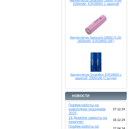
Аккумулятор SmartBuy 18650 (4.4A,
2200mAh, ICR18650) с защитой
Аккумулятор Samsung 18650 (5.2A,
2600mAh, ICR18650-26F)
Аккумулятор SmartBuy ICR18650 с
защитой, 2000mAh (2 штуки)
НОВОСТИ
График работы на
новогодние праздники
27.12.24
2025
18 Декабря закрыты на
16.12.24
переучет
График работы на
27.04.24