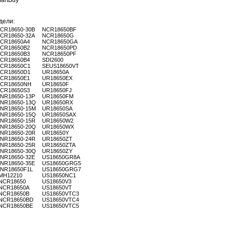
artBuy
дели:
ICR18650-30B
NCR18650BF
ICR18650-32A
NCR18650G
ICR18650A4
NCR18650GA
ICR18650B2
NCR18650PD
ICR18650B3
NCR18650PF
ICR18650B4
SDI2600
ICR18650C1
SEUS18650VT
ICR18650D1
UR18650A
ICR18650E1
UR18650EX
ICR18650NH
UR18650F
ICR18650S3
UR18650FJ
INR18650-13P
UR18650FM
INR18650-13Q
UR18650RX
INR18650-15M
UR18650SA
INR18650-15Q
UR18650SAX
INR18650-15R
UR18650W2
INR18650-20Q
UR18650WX
INR18650-20R
UR18650Y
INR18650-24R
UR18650ZT
INR18650-25R
UR18650ZTA
INR18650-30Q
UR18650ZY
INR18650-32E
US18650GR8A
INR18650-35E
US18650GRG5
INR18650F1L
US18650GRG7
MH12210
US18650NC1
NCR18650
US18650V3
NCR18650A
US18650VT
NCR18650B
US18650VTC3
NCR18650BD
US18650VTC4
NCR18650BE
US18650VTC5