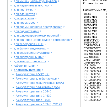
Изготовитель: Sm
для мышей, клавиатур, пультов
Страна: Китай
для наушников и акустики
для ноутбуков
Совместимые мо
для планшетов
18650
18650-HB6
для принтеров
18650-HD2
для проекторов
18650-HE2
18650-HE4
для промышленного оборудования
18650-HG2
для радиостанций
18650-MH1
18650-MJ1
для радиоуправляемых моделей
18650-НE1
для сканеров штрих-кодов и терминалов
18650VTC4A
18650VTC5A
для телефонов и КПК
CGR18650AF
для фото и видеокамер
CGR18650CE
CGR18650CG
для электроинструментов
CGR18650CH
для электронных книг
CGR18650E
CMICR18650F
для электротранспорта
GP18650-30U
кабели питания
ICR18650
ICR18650-20B
элементы питания
ICR18650-22A
Аккумуляторы 4/5SC, SC
ICR18650-22F
ICR18650-22P
Аккумуляторы для фонариков
ICR18650-24E
Аккумуляторы мизинчиковые (AAA)
ICR18650-26C
ICR18650-26F
Аккумуляторы пальчиковые (AA)
ICR18650-26H
Аккумуляторы типа 10440
ICR18650-26HM
ICR18650-28A
Аккумуляторы типа 14430
ICR18650-29E
Аккумуляторы типа 14500
ICR18650-30A
Аккумуляторы типа 16340, CR123