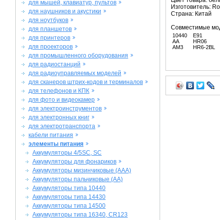
Цвет товара: бе
для мышей, клавиатур, пультов
Изготовитель: Ro
для наушников и акустики
Страна: Китай
для ноутбуков
Совместимые мо
для планшетов
10440
E91
для принтеров
AA
HR06
для проекторов
AM3
HR6-2BL
для промышленного оборудования
для радиостанций
для радиоуправляемых моделей
для сканеров штрих-кодов и терминалов
для телефонов и КПК
для фото и видеокамер
для электроинструментов
для электронных книг
для электротранспорта
кабели питания
элементы питания
Аккумуляторы 4/5SC, SC
Аккумуляторы для фонариков
Аккумуляторы мизинчиковые (AAA)
Аккумуляторы пальчиковые (AA)
Аккумуляторы типа 10440
Аккумуляторы типа 14430
Аккумуляторы типа 14500
Аккумуляторы типа 16340, CR123