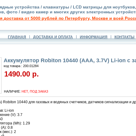
ядные устройства / клавиатуры / LCD матрицы для ноутбуков
в, фото / видео камер и многих других электронных устройст
я доставка от 5000 рублей по Петербургу, Москве и всей Росс
ГЛАВНАЯ
ДОСТАВКА И ОПЛАТА
ИНФОРМАЦИЯ
КОНТАКТЫ
Аккумулятор Robiton 10440 (AAA, 3.7V) Li-ion с 
код товара : 200.01284
1490.00 р.
НАЛИЧИЕ:
НЕТ, ПОД ЗАКАЗ
) Robiton 10440 для газовых и водяных счетчиков, датчиков сигнализации и др
: Li-ion
ние (V): 3.7
50
ятора (Wh): 1.29
(A): 0.8
 (мес.): 2