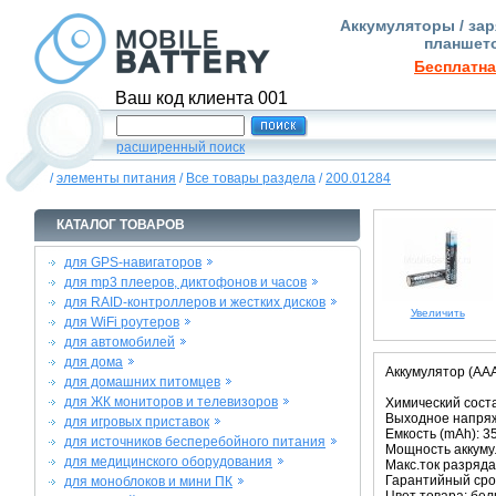
Аккумуляторы / зар
планшето
Бесплатна
Ваш код клиента 001
расширенный поиск
/
элементы питания
/
Все товары раздела
/
200.01284
КАТАЛОГ ТОВАРОВ
для GPS-навигаторов
для mp3 плееров, диктофонов и часов
для RAID-контроллеров и жестких дисков
Увеличить
для WiFi роутеров
для автомобилей
для дома
Аккумулятор (AAA
для домашних питомцев
для ЖК мониторов и телевизоров
Химический состав
Выходное напряже
для игровых приставок
Емкость (mAh): 3
для источников бесперебойного питания
Мощность аккумул
для медицинского оборудования
Макс.ток разряда 
Гарантийный срок
для моноблоков и мини ПК