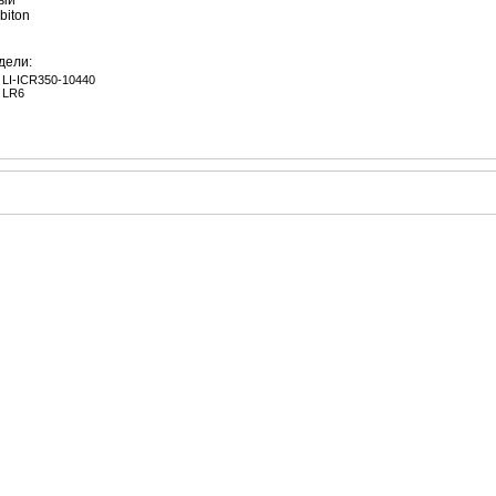
лый
biton
дели:
LI-ICR350-10440
LR6