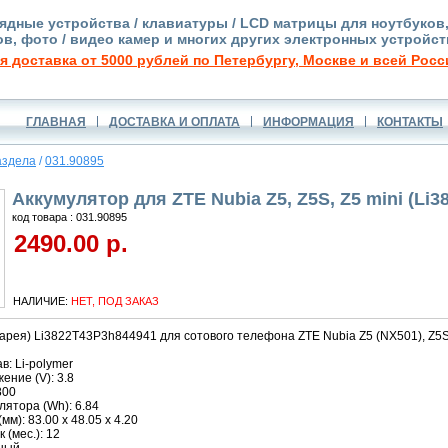
ядные устройства / клавиатуры / LCD матрицы для ноутбуков
в, фото / видео камер и многих других электронных устройст
я доставка от 5000 рублей по Петербургу, Москве и всей Росс
ГЛАВНАЯ
ДОСТАВКА И ОПЛАТА
ИНФОРМАЦИЯ
КОНТАКТЫ
аздела
/
031.90895
Аккумулятор для ZTE Nubia Z5, Z5S, Z5 mini (Li
код товара : 031.90895
2490.00 р.
НАЛИЧИЕ:
НЕТ, ПОД ЗАКАЗ
арея) Li3822T43P3h844941 для сотового телефона ZTE Nubia Z5 (NX501), Z5S 
в: Li-polymer
ние (V): 3.8
800
ятора (Wh): 6.84
м): 83.00 x 48.05 x 4.20
 (мес.): 12