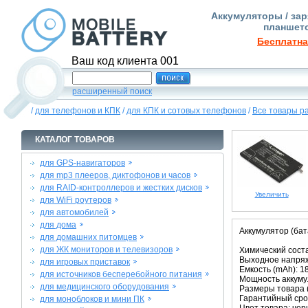
Аккумуляторы / зар
планшето
Бесплатна
Ваш код клиента 001
расширенный поиск
/
для телефонов и КПК
/
для КПК и сотовых телефонов
/
Все товары р
КАТАЛОГ ТОВАРОВ
для GPS-навигаторов
для mp3 плееров, диктофонов и часов
для RAID-контроллеров и жестких дисков
Увеличить
для WiFi роутеров
для автомобилей
для дома
Аккумулятор (бат
для домашних питомцев
для ЖК мониторов и телевизоров
Химический соста
Выходное напряже
для игровых приставок
Емкость (mAh): 1
для источников бесперебойного питания
Мощность аккумул
для медицинского оборудования
Размеры товара (м
Гарантийный срок
для моноблоков и мини ПК