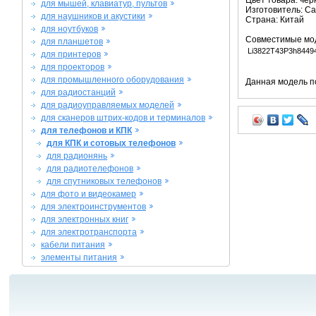
Цвет товара: че
для мышей, клавиатур, пультов
Изготовитель: C
для наушников и акустики
Страна: Китай
для ноутбуков
Совместимые мо
для планшетов
Li3822T43P3h8449
для принтеров
для проекторов
для промышленного оборудования
Данная модель п
для радиостанций
для радиоуправляемых моделей
для сканеров штрих-кодов и терминалов
для телефонов и КПК
для КПК и сотовых телефонов
для радионянь
для радиотелефонов
для спутниковых телефонов
для фото и видеокамер
для электроинструментов
для электронных книг
для электротранспорта
кабели питания
элементы питания