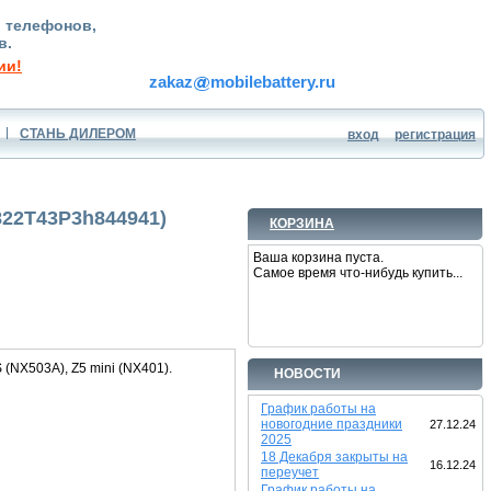
, телефонов,
в.
ии!
zakaz
mobilebattery.ru
СТАНЬ ДИЛЕРОМ
вход
регистрация
3822T43P3h844941)
КОРЗИНА
Ваша корзина пуста.
Самое время что-нибудь купить...
(NX503A), Z5 mini (NX401).
НОВОСТИ
График работы на
новогодние праздники
27.12.24
2025
18 Декабря закрыты на
16.12.24
переучет
График работы на