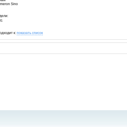
рный
ameron Sino
дели:
41
одходит к:
показать список