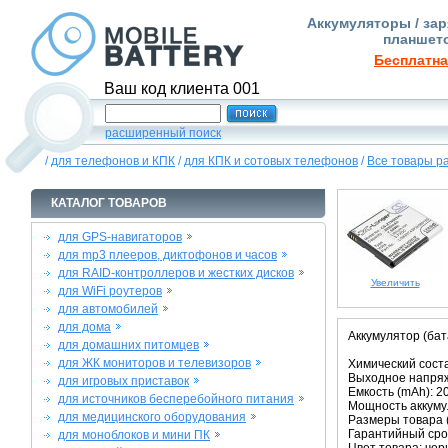
Аккумуляторы / зар
планшето
Бесплатна
Ваш код клиента 001
расширенный поиск
/
для телефонов и КПК
/
для КПК и сотовых телефонов
/
Все товары р
КАТАЛОГ ТОВАРОВ
для GPS-навигаторов
для mp3 плееров, диктофонов и часов
для RAID-контроллеров и жестких дисков
Увеличить
для WiFi роутеров
для автомобилей
для дома
Аккумулятор (бат
для домашних питомцев
для ЖК мониторов и телевизоров
Химический состав
Выходное напряже
для игровых приставок
Емкость (mAh): 2
для источников бесперебойного питания
Мощность аккумул
для медицинского оборудования
Размеры товара (м
Гарантийный срок
для моноблоков и мини ПК