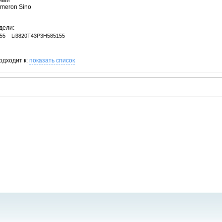
рный
ameron Sino
дели:
55
Li3820T43P3H585155
одходит к:
показать список