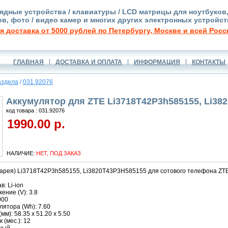
ядные устройства / клавиатуры / LCD матрицы для ноутбуков
в, фото / видео камер и многих других электронных устройст
я доставка от 5000 рублей по Петербургу, Москве и всей Росс
ГЛАВНАЯ
ДОСТАВКА И ОПЛАТА
ИНФОРМАЦИЯ
КОНТАКТЫ
аздела
/
031.92076
Аккумулятор для ZTE Li3718T42P3h585155, Li38
код товара : 031.92076
1990.00 р.
НАЛИЧИЕ:
НЕТ, ПОД ЗАКАЗ
арея) Li3718T42P3h585155, Li3820T43P3H585155 для сотового телефона ZTE 
: Li-ion
ние (V): 3.8
000
ятора (Wh): 7.60
м): 58.35 x 51.20 x 5.50
 (мес.): 12