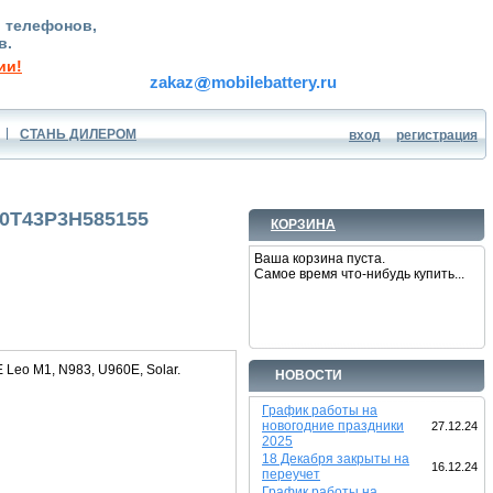
, телефонов,
в.
ии!
zakaz
mobilebattery.ru
СТАНЬ ДИЛЕРОМ
вход
регистрация
20T43P3H585155
КОРЗИНА
Ваша корзина пуста.
Самое время что-нибудь купить...
Leo M1, N983, U960E, Solar.
НОВОСТИ
График работы на
новогодние праздники
27.12.24
2025
18 Декабря закрыты на
16.12.24
переучет
График работы на