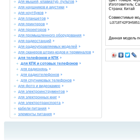
Цвет товара: че
для мышей, клавиатур, пультов
Изготовитель: C
для наушников и акустики
Страна: Китай
для ноутбуков
Совместимые мо
для планшетов
Li3718T42P3H5851
для принтеров
для проекторов
для промышленного оборудования
Данная модель п
для радиостанций
для радиоуправляемых моделей
для сканеров штрих-кодов и терминалов
для телефонов и КПК
для КПК и сотовых телефонов
для радионянь
для радиотелефонов
для спутниковых телефонов
для фото и видеокамер
для электроинструментов
для электронных книг
для электротранспорта
кабели питания
элементы питания