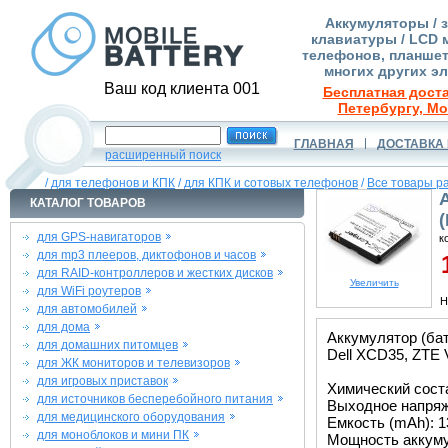
Аккумуляторы / 
клавиатуры / LCD 
телефонов, планшет
многих других э
Ваш код клиента 001
Бесплатная доста
Петербургу, Мо
ГЛАВНАЯ
ДОСТАВКА 
расширенный поиск
/
для телефонов и КПК
/
для КПК и сотовых телефонов
/
Все товары р
КАТАЛОГ ТОВАРОВ
для GPS-навигаторов
к
для mp3 плееров, диктофонов и часов
1
для RAID-контроллеров и жестких дисков
Увеличить
для WiFi роутеров
Н
для автомобилей
для дома
Аккумулятор (ба
для домашних питомцев
Dell XCD35, ZTE 
для ЖК мониторов и телевизоров
для игровых приставок
Химический состав
для источников бесперебойного питания
Выходное напряже
для медицинского оборудования
Емкость (mAh): 1
для моноблоков и мини ПК
Мощность аккуму