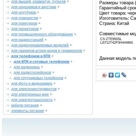
для мышей, клавиатур, пультов
Размеры товара (м
для наушников и акустики
Гарантийный срок 
для ноутбуков
Цвет товара: че
Изготовитель: Ca
для планшетов
Страна: Китай
для принтеров
для проекторов
Совместимые мо
для промышленного оборудования
CS-ZTE950SL
для радиостанций
Li3712T42P3H444865
для радиоуправляемых моделей
для сканеров штрих-кодов и терминалов
для телефонов и КПК
Данная модель п
для КПК и сотовых телефонов
для радионянь
для радиотелефонов
для спутниковых телефонов
для фото и видеокамер
для электроинструментов
для электронных книг
для электротранспорта
кабели питания
элементы питания