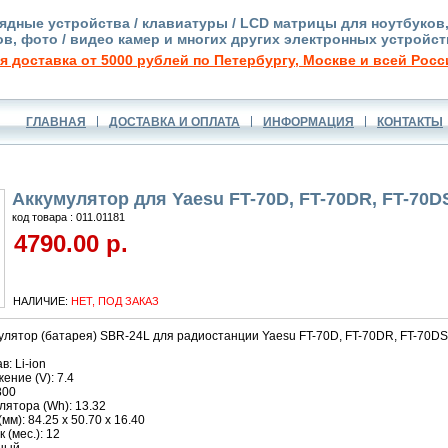
ядные устройства / клавиатуры / LCD матрицы для ноутбуков
в, фото / видео камер и многих других электронных устройст
я доставка от 5000 рублей по Петербургу, Москве и всей Росс
ГЛАВНАЯ
ДОСТАВКА И ОПЛАТА
ИНФОРМАЦИЯ
КОНТАКТЫ
Аккумулятор для Yaesu FT-70D, FT-70DR, FT-70D
код товара : 011.01181
4790.00 р.
НАЛИЧИЕ:
НЕТ, ПОД ЗАКАЗ
улятор (батарея) SBR-24L для радиостанции Yaesu FT-70D, FT-70DR, FT-70DS
: Li-ion
ние (V): 7.4
800
ятора (Wh): 13.32
м): 84.25 x 50.70 x 16.40
 (мес.): 12