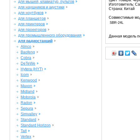
Цвет товара: че
для мышей, клавиатур, пультов
Изготовитель: C
для наушников и акустики
Страна: Китай
для ноутбуков
Совместимые мо
для планшетов
SBR-24L
для принтеров
для проекторов
для промышленного оборудования
Данная модель п
для радиостанций
Alinco
Baofeng
Cobra
DeTeWe
Hytera (HYT)
Icom
Kenwood
Maxon
Midland
Motorola
Radon
Sepura
Simvalley
Standard
Standard Horizon
Tait
Vertex