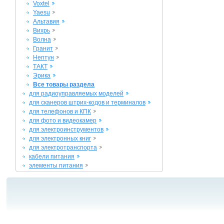
Voxtel
Yaesu
Альтавия
Вихрь
Волна
Гранит
Нептун
ТАКТ
Эрика
Все товары раздела
для радиоуправляемых моделей
для сканеров штрих-кодов и терминалов
для телефонов и КПК
для фото и видеокамер
для электроинструментов
для электронных книг
для электротранспорта
кабели питания
элементы питания