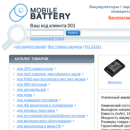
Аккумуляторы / зар
планшето
Бесплатна
Ваш код клиента 001
расширенный поиск
/
для радиостанций
/
Все товары раздела
/
011.01181
КАТАЛОГ ТОВАРОВ
для GPS-навигаторов
для mp3 плееров, диктофонов и часов
для RAID-контроллеров и жестких дисков
Увеличить
для WiFi роутеров
для автомобилей
для дома
Усиленный аккум
для домашних питомцев
для ЖК мониторов и телевизоров
Химический состав
Выходное напряже
для игровых приставок
Емкость (mAh): 1
для источников бесперебойного питания
Мощность аккумул
для медицинского оборудования
Размеры товара (м
Гарантийный срок
для моноблоков и мини ПК