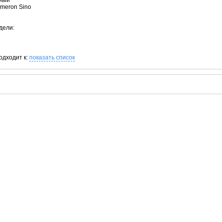
рный
ameron Sino
дели:
одходит к:
показать список