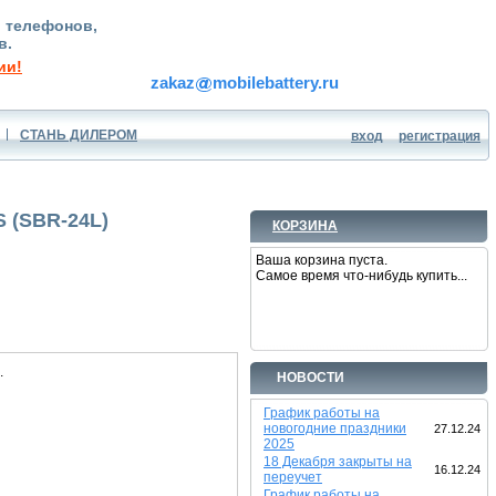
, телефонов,
в.
ии!
zakaz
mobilebattery.ru
СТАНЬ ДИЛЕРОМ
вход
регистрация
S (SBR-24L)
КОРЗИНА
Ваша корзина пуста.
Самое время что-нибудь купить...
.
НОВОСТИ
График работы на
новогодние праздники
27.12.24
2025
18 Декабря закрыты на
16.12.24
переучет
График работы на