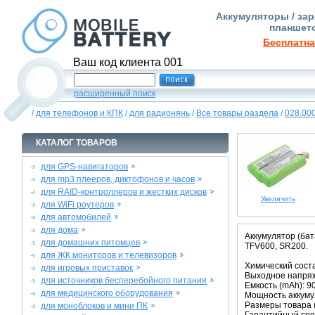
Аккумуляторы / зар
планшето
Бесплатна
Ваш код клиента 001
расширенный поиск
/
для телефонов и КПК
/
для радионянь
/
Все товары раздела
/
028.00
КАТАЛОГ ТОВАРОВ
для GPS-навигаторов
для mp3 плееров, диктофонов и часов
для RAID-контроллеров и жестких дисков
Увеличить
для WiFi роутеров
для автомобилей
для дома
Аккумулятор (бат
для домашних питомцев
TFV600, SR200.
для ЖК мониторов и телевизоров
Химический соста
для игровых приставок
Выходное напряже
для источников бесперебойного питания
Емкость (mAh): 9
для медицинского оборудования
Мощность аккумул
Размеры товара (м
для моноблоков и мини ПК