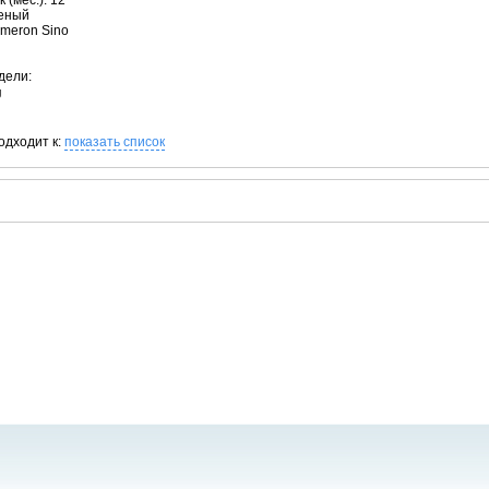
 (мес.): 12
леный
ameron Sino
дели:
J
одходит к:
показать список