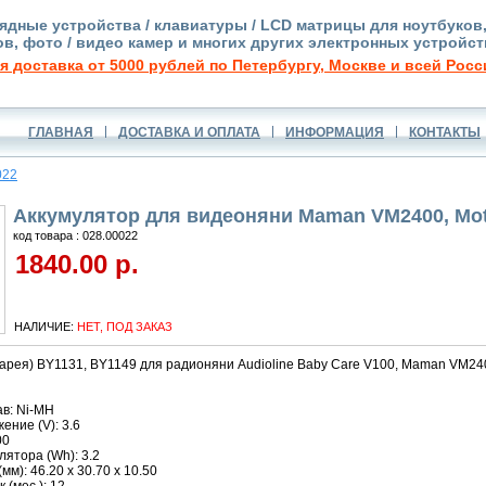
ядные устройства / клавиатуры / LCD матрицы для ноутбуков
в, фото / видео камер и многих других электронных устройст
я доставка от 5000 рублей по Петербургу, Москве и всей Росс
ГЛАВНАЯ
ДОСТАВКА И ОПЛАТА
ИНФОРМАЦИЯ
КОНТАКТЫ
022
Аккумулятор для видеоняни Maman VM2400, Mo
код товара : 028.00022
1840.00 р.
НАЛИЧИЕ:
НЕТ, ПОД ЗАКАЗ
арея) BY1131, BY1149 для радионяни Audioline Baby Care V100, Maman VM2400
в: Ni-MH
ние (V): 3.6
00
ятора (Wh): 3.2
м): 46.20 x 30.70 x 10.50