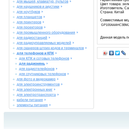
Гарантийный срок
для мышей, клавиатур, пультов
Цвет товара: зе
для наушников и акустики
Изготовитель: C
для ноутбуков
Страна: Китай
для планшетов
Совместимые мо
для принтеров
GP100AAAHC3BM
для проекторов
для промышленного оборудования
Данная модель п
для радиостанций
для радиоуправляемых моделей
для сканеров штрих-кодов и терминалов
для телефонов и КПК
для КПК и сотовых телефонов
для радионянь
для радиотелефонов
для спутниковых телефонов
для фото и видеокамер
для электроинструментов
для электронных книг
для электротранспорта
кабели питания
элементы питания