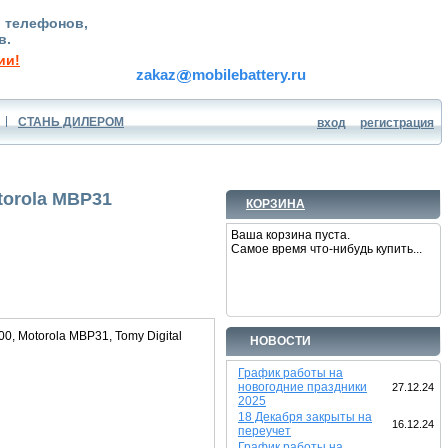
, телефонов,
в.
ии!
zakaz
mobilebattery.ru
СТАНЬ ДИЛЕРОМ
вход
регистрация
torola MBP31
КОРЗИНА
Ваша корзина пуста.
Самое время что-нибудь купить...
, Motorola MBP31, Tomy Digital
НОВОСТИ
График работы на
новогодние праздники
27.12.24
2025
18 Декабря закрыты на
16.12.24
переучет
График работы на