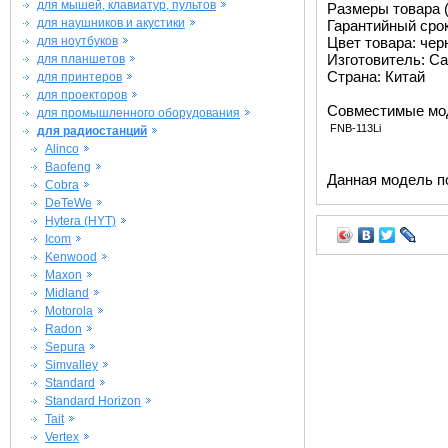
для мышей, клавиатур, пультов
Размеры товара (м
для наушников и акустики
Гарантийный срок 
для ноутбуков
Цвет товара: че
Изготовитель: Ca
для планшетов
Страна: Китай
для принтеров
для проекторов
Совместимые мо
для промышленного оборудования
FNB-113Li
для радиостанций
Alinco
Baofeng
Данная модель п
Cobra
DeTeWe
Hytera (HYT)
Icom
Kenwood
Maxon
Midland
Motorola
Radon
Sepura
Simvalley
Standard
Standard Horizon
Tait
Vertex