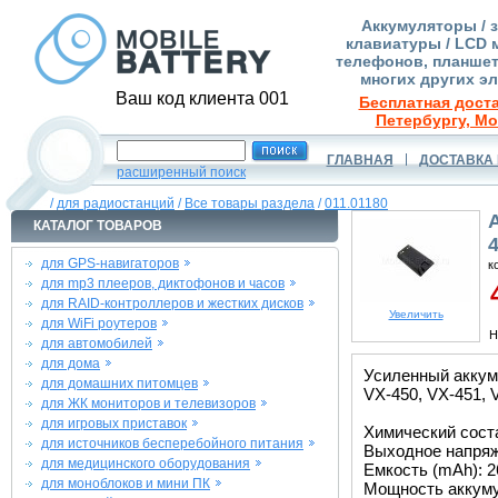
Аккумуляторы / 
клавиатуры / LCD 
телефонов, планшет
многих других э
Ваш код клиента 001
Бесплатная доста
Петербургу, Мо
ГЛАВНАЯ
ДОСТАВКА 
расширенный поиск
/
для радиостанций
/
Все товары раздела
/
011.01180
КАТАЛОГ ТОВАРОВ
4
для GPS-навигаторов
к
для mp3 плееров, диктофонов и часов
4
для RAID-контроллеров и жестких дисков
Увеличить
для WiFi роутеров
Н
для автомобилей
для дома
Усиленный аккуму
для домашних питомцев
VX-450, VX-451, 
для ЖК мониторов и телевизоров
для игровых приставок
Химический состав
для источников бесперебойного питания
Выходное напряже
для медицинского оборудования
Емкость (mAh): 2
для моноблоков и мини ПК
Мощность аккуму