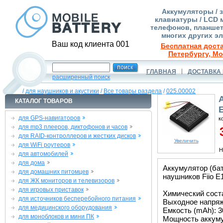
Аккумуляторы / 
клавиатуры / LCD 
телефонов, планшет
многих других э
Ваш код клиента 001
Бесплатная доста
Петербургу, Мо
ГЛАВНАЯ
ДОСТАВКА 
расширенный поиск
/
для наушников и акустики
/
Все товары раздела
/
025.00002
КАТАЛОГ ТОВАРОВ
для GPS-навигаторов
к
для mp3 плееров, диктофонов и часов
3
для RAID-контроллеров и жестких дисков
Увеличить
для WiFi роутеров
Н
для автомобилей
для дома
Аккумулятор (ба
для домашних питомцев
наушников Fiio E
для ЖК мониторов и телевизоров
для игровых приставок
Химический соста
для источников бесперебойного питания
Выходное напряже
для медицинского оборудования
Емкость (mAh): 3
для моноблоков и мини ПК
Мощность аккуму