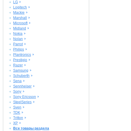
LG
Logitech
Mackie
Marshall
Microsoft
Midland
Nokia
Nolan
Parrot
Philips
Plantronics
Prestigio
Razer
Samsung
Schuberth
Sena
Sennheiser
Sony
Sony Ericsson
SteelSeries
Sven
TDK
Tritton
XP
Все товары раздела