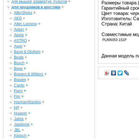
для мышей, клавиатур, пультов
Размеры товара (м
для наушников и акустики
Гарантийный срок 
AfterShokz
Цвет товара: че
Изготовитель: Ca
AKG
Страна: Китай
Altec Lansing
Anker
Совместимые мо
Apple
PL805053 1S1P
ASTRO
Awei
Bang & Olufsen
Данная модель п
Beats
Bosch
Bose
Bowers & Wilkins
Braven
Cardo
Fiero
Fiio
Harman/Kardon
HP
Huawei
Jabra
Jawbone
JBL
Klipsch