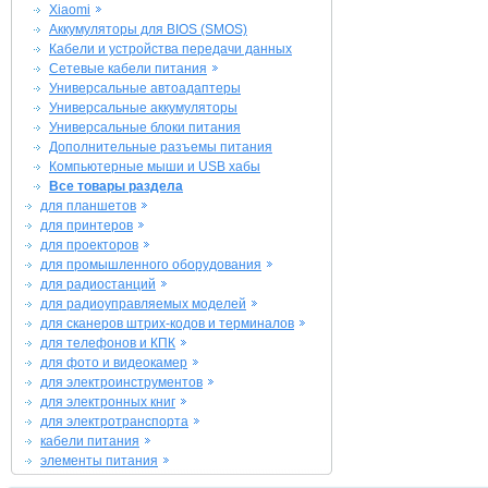
Xiaomi
Аккумуляторы для BIOS (SMOS)
Кабели и устройства передачи данных
Сетевые кабели питания
Универсальные автоадаптеры
Универсальные аккумуляторы
Универсальные блоки питания
Дополнительные разъемы питания
Компьютерные мыши и USB хабы
Все товары раздела
для планшетов
для принтеров
для проекторов
для промышленного оборудования
для радиостанций
для радиоуправляемых моделей
для сканеров штрих-кодов и терминалов
для телефонов и КПК
для фото и видеокамер
для электроинструментов
для электронных книг
для электротранспорта
кабели питания
элементы питания