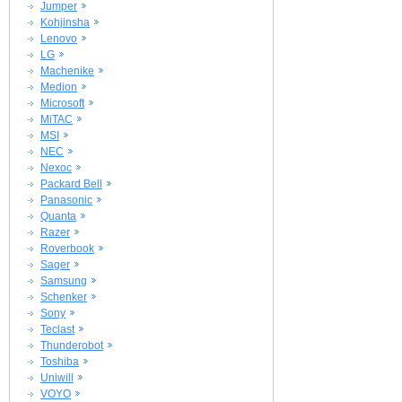
Jumper
Kohjinsha
Lenovo
LG
Machenike
Medion
Microsoft
MiTAC
MSI
NEC
Nexoc
Packard Bell
Panasonic
Quanta
Razer
Roverbook
Sager
Samsung
Schenker
Sony
Teclast
Thunderobot
Toshiba
Uniwill
VOYO