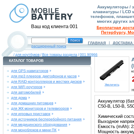
Аккумуляторы / 
клавиатуры / LCD 
телефонов, планшет
многих других э
Ваш код клиента 001
Бесплатная доста
Петербургу, Мо
ГЛАВНАЯ
ДОСТАВКА 
расширенный поиск
/
для ноутбуков
/
Все товары раздела
/
001.90966
КАТАЛОГ ТОВАРОВ
для GPS-навигаторов
к
для mp3 плееров, диктофонов и часов
2
для RAID-контроллеров и жестких дисков
Увеличить
для WiFi роутеров
Н
для автомобилей
для дома
Аккумулятор (бат
для домашних питомцев
C50-B, L50-B, S50
для ЖК мониторов и телевизоров
для игровых приставок
Химический состав
для источников бесперебойного питания
Выходное напряже
для медицинского оборудования
Емкость (mAh): 2
для моноблоков и мини ПК
Мощность аккуму