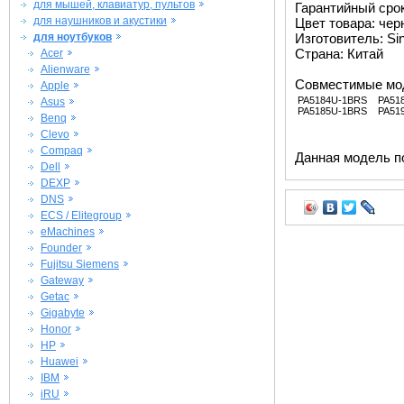
для мышей, клавиатур, пультов
Гарантийный срок 
для наушников и акустики
Цвет товара: че
для ноутбуков
Изготовитель: Si
Страна: Китай
Acer
Alienware
Совместимые мо
Apple
PA5184U-1BRS
PA51
Asus
PA5185U-1BRS
PA51
Benq
Clevo
Compaq
Данная модель п
Dell
DEXP
DNS
ECS / Elitegroup
eMachines
Founder
Fujitsu Siemens
Gateway
Getac
Gigabyte
Honor
HP
Huawei
IBM
iRU