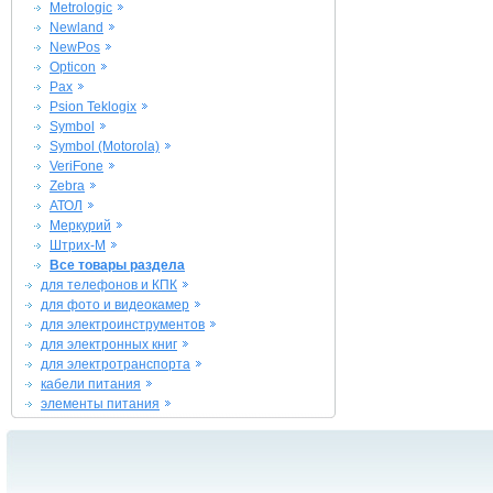
Metrologic
Newland
NewPos
Opticon
Pax
Psion Teklogix
Symbol
Symbol (Motorola)
VeriFone
Zebra
АТОЛ
Меркурий
Штрих-М
Все товары раздела
для телефонов и КПК
для фото и видеокамер
для электроинструментов
для электронных книг
для электротранспорта
кабели питания
элементы питания