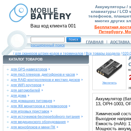
Аккумуляторы / 
клавиатуры / LCD 
телефонов, планшет
многих других э
Ваш код клиента 001
Бесплатная доста
Петербургу, Мо
ГЛАВНАЯ
ДОСТАВКА 
расширенный поиск
/
для сканеров штрих-кодов и терминалов
/
Все товары раздела
/
020.
КАТАЛОГ ТОВАРОВ
для GPS-навигаторов
к
для mp3 плееров, диктофонов и часов
2
для RAID-контроллеров и жестких дисков
Увеличить
для WiFi роутеров
Н
для автомобилей
для дома
Аккумулятор (бат
для домашних питомцев
13, OPH-1003, O
для ЖК мониторов и телевизоров
для игровых приставок
Химический состав
для источников бесперебойного питания
Выходное напряже
для медицинского оборудования
Емкость (mAh): 1
для моноблоков и мини ПК
Мощность аккуму