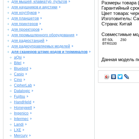
для мышей, клавиатур, пультов
Размеры товара (м
для наушников и акустики
Гарантийный срок 
для ноутбуков
Цвет товара: че
Изготовитель: Ca
для планшетов
Страна: Китай
для принтеров
для проекторов
Совместимые мо
для промышленного оборудования
BT-50L
Z60
для радиостанций
BTR0100
для радиоуправляемых моделей
для сканеров штрих-кодов и терминалов
aQsi
Данная модель п
Bitel
Bluebird
Casio
Cino
CipherLab
Datalogic
Fujitsu
HandHeld
Honeywell
Ingenico
Intermec
Landi
LXE
Mercury