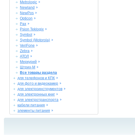
Metrologic
Newland
NewPos
Opticon
Pax
Psion Teklogix
Symbol
Symbol (Motorola)
VeriFone
Zebra
АТОЛ
Меркурий
Штрих-М
Все товары раздела
для телефонов и КПК
для фото и видеокамер
для электроинструментов
для электронных книг
для электротранспорта
кабели питания
элементы питания