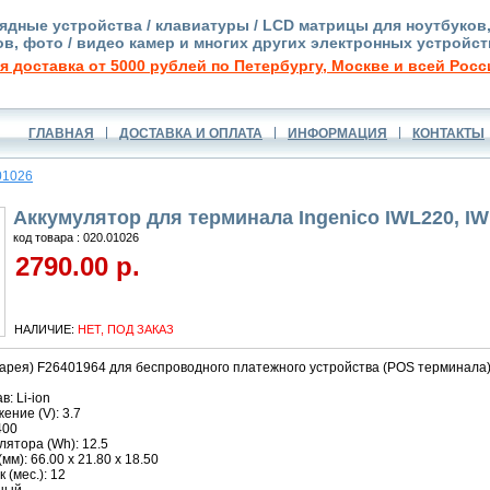
ядные устройства / клавиатуры / LCD матрицы для ноутбуков
в, фото / видео камер и многих других электронных устройст
я доставка от 5000 рублей по Петербургу, Москве и всей Росс
ГЛАВНАЯ
ДОСТАВКА И ОПЛАТА
ИНФОРМАЦИЯ
КОНТАКТЫ
01026
Аккумулятор для терминала Ingenico IWL220, IW
код товара : 020.01026
2790.00 р.
НАЛИЧИЕ:
НЕТ, ПОД ЗАКАЗ
арея) F26401964 для беспроводного платежного устройства (POS терминала) 
: Li-ion
ние (V): 3.7
400
ятора (Wh): 12.5
м): 66.00 x 21.80 x 18.50
 (мес.): 12