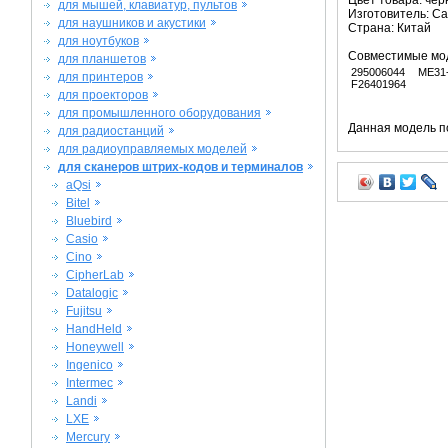
Цвет товара: че
для мышей, клавиатур, пультов
Изготовитель: C
для наушников и акустики
Страна: Китай
для ноутбуков
Совместимые мо
для планшетов
295006044
ME31
для принтеров
F26401964
для проекторов
для промышленного оборудования
Данная модель п
для радиостанций
для радиоуправляемых моделей
для сканеров штрих-кодов и терминалов
aQsi
Bitel
Bluebird
Casio
Cino
CipherLab
Datalogic
Fujitsu
HandHeld
Honeywell
Ingenico
Intermec
Landi
LXE
Mercury