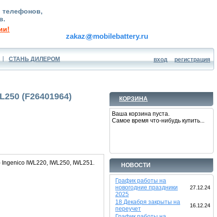
, телефонов,
в.
ии!
zakaz
mobilebattery.ru
СТАНЬ ДИЛЕРОМ
вход
регистрация
L250 (F26401964)
КОРЗИНА
Ваша корзина пуста.
Самое время что-нибудь купить...
Ingenico IWL220, IWL250, IWL251.
НОВОСТИ
График работы на
новогодние праздники
27.12.24
2025
18 Декабря закрыты на
16.12.24
переучет
График работы на