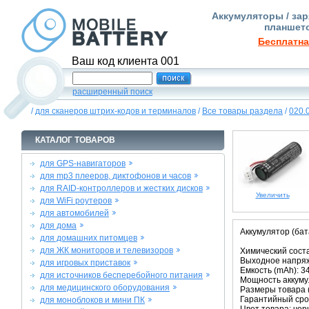
Аккумуляторы / зар
планшето
Бесплатна
Ваш код клиента 001
расширенный поиск
/
для сканеров штрих-кодов и терминалов
/
Все товары раздела
/
020.
КАТАЛОГ ТОВАРОВ
для GPS-навигаторов
для mp3 плееров, диктофонов и часов
для RAID-контроллеров и жестких дисков
Увеличить
для WiFi роутеров
для автомобилей
для дома
Аккумулятор (бат
для домашних питомцев
для ЖК мониторов и телевизоров
Химический состав
Выходное напряже
для игровых приставок
Емкость (mAh): 3
для источников бесперебойного питания
Мощность аккумул
для медицинского оборудования
Размеры товара (м
Гарантийный срок
для моноблоков и мини ПК