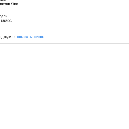
рный
ameron Sino
дели:
-18650G
одходит к:
показать список