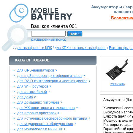
Аккумуляторы / зар
планшето
Бесплатна
Ваш код клиента 001
расширенный поиск
/
для телефонов и КПК
/
для КПК и сотовых телефонов
/
Все товары р
КАТАЛОГ ТОВАРОВ
для GPS-навигаторов
для mp3 плееров, диктофонов и часов
для RAID-контроллеров и жестких дисков
Увеличить
для WiFi роутеров
для автомобилей
для дома
Аккумулятор (бат
для домашних питомцев
для ЖК мониторов и телевизоров
Химический соста
Выходное напряже
для игровых приставок
Емкость (mAh): 4
для источников бесперебойного питания
Мощность аккумул
для медицинского оборудования
Размеры товара (м
Гарантийный срок
для моноблоков и мини ПК