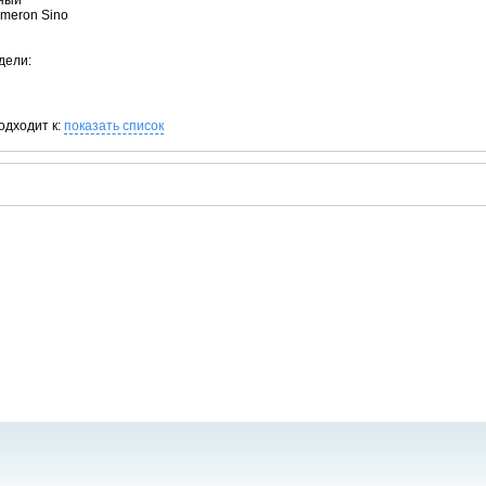
рный
ameron Sino
дели:
одходит к:
показать список