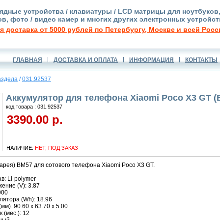
ядные устройства / клавиатуры / LCD матрицы для ноутбуков
в, фото / видео камер и многих других электронных устройст
я доставка от 5000 рублей по Петербургу, Москве и всей Росс
ГЛАВНАЯ
ДОСТАВКА И ОПЛАТА
ИНФОРМАЦИЯ
КОНТАКТЫ
аздела
/
031.92537
Аккумулятор для телефона Xiaomi Poco X3 GT (
код товара : 031.92537
3390.00 р.
НАЛИЧИЕ:
НЕТ, ПОД ЗАКАЗ
арея) BM57 для сотового телефона Xiaomi Poco X3 GT.
в: Li-polymer
ние (V): 3.87
900
ятора (Wh): 18.96
м): 90.60 x 63.70 x 5.00
 (мес.): 12