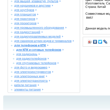
Цвет товара: че
для мышей, клавиатур, пультов
Изготовитель: C
для наушников и акустики
Страна: Китай
для ноутбуков
Совместимые мо
для планшетов
BM57
для принтеров
для проекторов
для промышленного оборудования
Данная модель п
для радиостанций
для радиоуправляемых моделей
для сканеров штрих-кодов и терминалов
для телефонов и КПК
для КПК и сотовых телефонов
для радионянь
для радиотелефонов
для спутниковых телефонов
для фото и видеокамер
для электроинструментов
для электронных книг
для электротранспорта
кабели питания
элементы питания