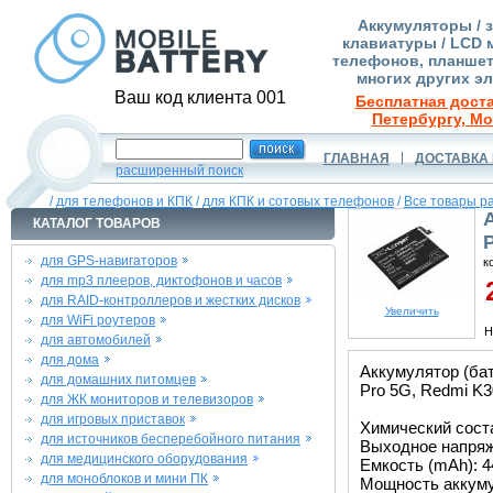
Аккумуляторы / 
клавиатуры / LCD 
телефонов, планшет
многих других э
Ваш код клиента 001
Бесплатная доста
Петербургу, Мо
ГЛАВНАЯ
ДОСТАВКА 
расширенный поиск
/
для телефонов и КПК
/
для КПК и сотовых телефонов
/
Все товары р
КАТАЛОГ ТОВАРОВ
для GPS-навигаторов
к
для mp3 плееров, диктофонов и часов
2
для RAID-контроллеров и жестких дисков
Увеличить
для WiFi роутеров
Н
для автомобилей
для дома
Аккумулятор (ба
для домашних питомцев
Pro 5G, Redmi K3
для ЖК мониторов и телевизоров
для игровых приставок
Химический соста
для источников бесперебойного питания
Выходное напряже
для медицинского оборудования
Емкость (mAh): 4
для моноблоков и мини ПК
Мощность аккуму