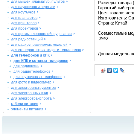
для мышей, клавиатур, пультов
Размеры товара (м
для наушников и акустики
Гарантийный срок 
для ноутбуков
Цвет товара: че
Изготовитель: Ca
для планшетов
Страна: Китай
для принтеров
для проекторов
Совместимые мо
для промышленного оборудования
BM4Q
для радиостанций
для радиоуправляемых моделей
для сканеров штрих-кодов и терминалов
Данная модель п
для телефонов и КПК
для КПК и сотовых телефонов
для радионянь
для радиотелефонов
для спутниковых телефонов
для фото и видеокамер
для электроинструментов
для электронных книг
для электротранспорта
кабели питания
элементы питания