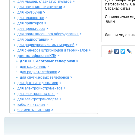
Цвет товара: че
для мышей, клавиатур, пультов
Изготовитель: C
для наушников и акустики
Страна: Китай
для ноутбуков
Совместимые мо
для планшетов
BM4N
для принтеров
для проекторов
для промышленного оборудования
Данная модель п
для радиостанций
для радиоуправляемых моделей
для сканеров штрих-кодов и терминалов
для телефонов и КПК
для КПК и сотовых телефонов
для радионянь
для радиотелефонов
для спутниковых телефонов
для фото и видеокамер
для электроинструментов
для электронных книг
для электротранспорта
кабели питания
элементы питания