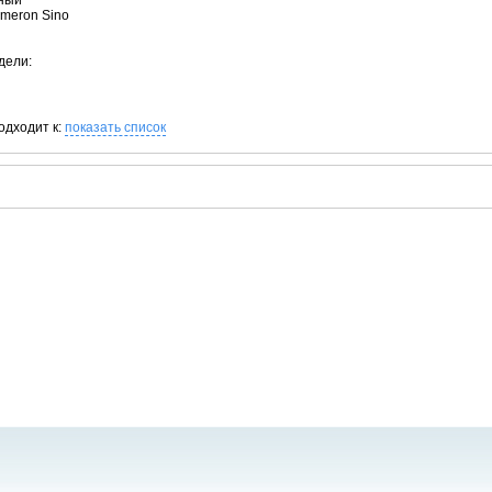
рный
ameron Sino
дели:
одходит к:
показать список