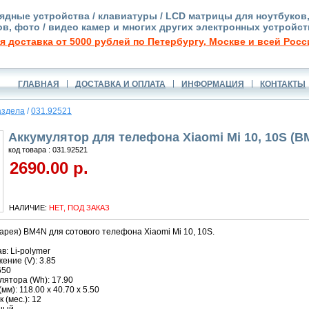
ядные устройства / клавиатуры / LCD матрицы для ноутбуков
в, фото / видео камер и многих других электронных устройст
я доставка от 5000 рублей по Петербургу, Москве и всей Росс
ГЛАВНАЯ
ДОСТАВКА И ОПЛАТА
ИНФОРМАЦИЯ
КОНТАКТЫ
аздела
/
031.92521
Аккумулятор для телефона Xiaomi Mi 10, 10S (B
код товара : 031.92521
2690.00 р.
НАЛИЧИЕ:
НЕТ, ПОД ЗАКАЗ
арея) BM4N для сотового телефона Xiaomi Mi 10, 10S.
в: Li-polymer
ние (V): 3.85
650
ятора (Wh): 17.90
м): 118.00 x 40.70 x 5.50
 (мес.): 12