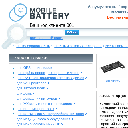
Аккумуляторы / зар
планшето
Бесплатна
Ваш код клиента 001
расширенный поиск
/
для телефонов и КПК
/
для КПК и сотовых телефонов
/
Все товары р
КАТАЛОГ ТОВАРОВ
для GPS-навигаторов
для mp3 плееров, диктофонов и часов
для RAID-контроллеров и жестких дисков
Увеличить
для WiFi роутеров
для автомобилей
для дома
Аккумулятор (бат
для домашних питомцев
для ЖК мониторов и телевизоров
Химический соста
Выходное напряже
для игровых приставок
Емкость (mAh): 4
для источников бесперебойного питания
Мощность аккумул
для медицинского оборудования
Размеры товара (м
Гарантийный срок
для моноблоков и мини ПК