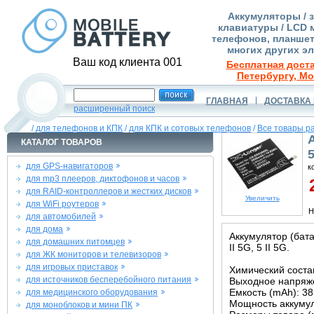
Аккумуляторы / 
клавиатуры / LCD 
телефонов, планшет
многих других э
Ваш код клиента 001
Бесплатная доста
Петербургу, Мо
ГЛАВНАЯ
ДОСТАВКА 
расширенный поиск
/
для телефонов и КПК
/
для КПК и сотовых телефонов
/
Все товары р
КАТАЛОГ ТОВАРОВ
5
для GPS-навигаторов
к
для mp3 плееров, диктофонов и часов
2
для RAID-контроллеров и жестких дисков
Увеличить
для WiFi роутеров
Н
для автомобилей
для дома
Аккумулятор (бат
для домашних питомцев
II 5G, 5 II 5G.
для ЖК мониторов и телевизоров
для игровых приставок
Химический состав
для источников бесперебойного питания
Выходное напряже
Емкость (mAh): 3
для медицинского оборудования
Мощность аккумул
для моноблоков и мини ПК