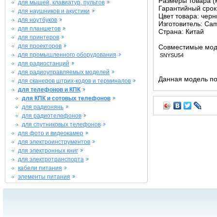
Размеры товара (м
для мышей, клавиатур, пультов
Гарантийный срок 
для наушников и акустики
Цвет товара: чер
для ноутбуков
Изготовитель: Ca
для планшетов
Страна: Китай
для принтеров
для проекторов
Совместимые мод
для промышленного оборудования
SNYSU54
для радиостанций
для радиоуправляемых моделей
Данная модель по
для сканеров штрих-кодов и терминалов
для телефонов и КПК
для КПК и сотовых телефонов
для радионянь
для радиотелефонов
для спутниковых телефонов
для фото и видеокамер
для электроинструментов
для электронных книг
для электротранспорта
кабели питания
элементы питания