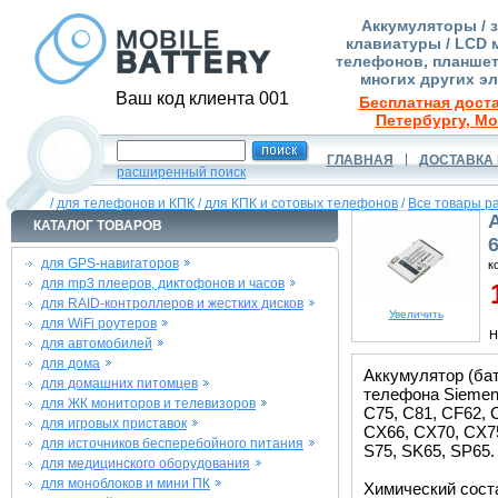
Аккумуляторы / 
клавиатуры / LCD 
телефонов, планшет
многих других э
Ваш код клиента 001
Бесплатная доста
Петербургу, Мо
ГЛАВНАЯ
ДОСТАВКА 
расширенный поиск
/
для телефонов и КПК
/
для КПК и сотовых телефонов
/
Все товары р
КАТАЛОГ ТОВАРОВ
для GPS-навигаторов
к
для mp3 плееров, диктофонов и часов
1
для RAID-контроллеров и жестких дисков
Увеличить
для WiFi роутеров
Н
для автомобилей
для дома
Аккумулятор (бат
для домашних питомцев
телефона Siemens
для ЖК мониторов и телевизоров
C75, C81, CF62, 
для игровых приставок
CX66, CX70, CX75
для источников бесперебойного питания
S75, SK65, SP65.
для медицинского оборудования
для моноблоков и мини ПК
Химический состав