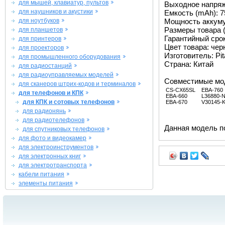
для мышей, клавиатур, пультов
Выходное напряже
для наушников и акустики
Емкость (mAh): 7
для ноутбуков
Мощность аккуму
Размеры товара (м
для планшетов
Гарантийный срок 
для принтеров
Цвет товара: че
для проекторов
Изготовитель: Pit
для промышленного оборудования
Страна: Китай
для радиостанций
для радиоуправляемых моделей
Совместимые мо
для сканеров штрих-кодов и терминалов
CS-CX65SL
EBA-760
для телефонов и КПК
EBA-660
L36880-
для КПК и сотовых телефонов
EBA-670
V30145-
для радионянь
для радиотелефонов
Данная модель п
для спутниковых телефонов
для фото и видеокамер
для электроинструментов
для электронных книг
для электротранспорта
кабели питания
элементы питания