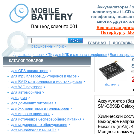
Аккумуляторы / 
клавиатуры / LCD 
телефонов, планшет
многих других э
Ваш код клиента 001
Бесплатная доста
Петербургу, Мо
ГЛАВНАЯ
ДОСТАВКА 
расширенный поиск
/
для телефонов и КПК
/
для КПК и сотовых телефонов
/
Все товары р
КАТАЛОГ ТОВАРОВ
для GPS-навигаторов
к
для mp3 плееров, диктофонов и часов
2
для RAID-контроллеров и жестких дисков
Увеличить
для WiFi роутеров
Н
для автомобилей
для дома
Аккумулятор (ба
для домашних питомцев
SM-G996B Galaxy
для ЖК мониторов и телевизоров
для игровых приставок
Химический соста
для источников бесперебойного питания
Выходное напряже
для медицинского оборудования
Емкость (mAh): 4
для моноблоков и мини ПК
Мощность аккуму