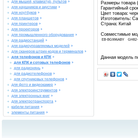
для мышей, клавиатур, пультов
Размеры товара (м
для наушников и акустики
Гарантийный срок 
для ноутбуков
Цвет товара: че
Изготовитель: Ca
для планшетов
Страна: Китай
для принтеров
для проекторов
Совместимые мо
для промышленного оборудования
EB-BG996ABY
GH82-
для радиостанций
для радиоуправляемых моделей
для сканеров штрих-кодов и терминалов
Данная модель п
для телефонов и КПК
для КПК и сотовых телефонов
для радионянь
для радиотелефонов
для спутниковых телефонов
для фото и видеокамер
для электроинструментов
для электронных книг
для электротранспорта
кабели питания
элементы питания