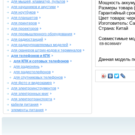
для мышей, клавиатур, пультов
Мощность аккуму
для наушников и акустики
Размеры товара (м
для ноутбуков
Гарантийный срок 
Цвет товара: че
для планшетов
Изготовитель: Ca
для принтеров
Страна: Китай
для проекторов
для промышленного оборудования
Совместимые мо
для радиостанций
EB-BG988ABY
для радиоуправляемых моделей
для сканеров штрих-кодов и терминалов
для телефонов и КПК
Данная модель п
для КПК и сотовых телефонов
для радионянь
для радиотелефонов
для спутниковых телефонов
для фото и видеокамер
для электроинструментов
для электронных книг
для электротранспорта
кабели питания
элементы питания