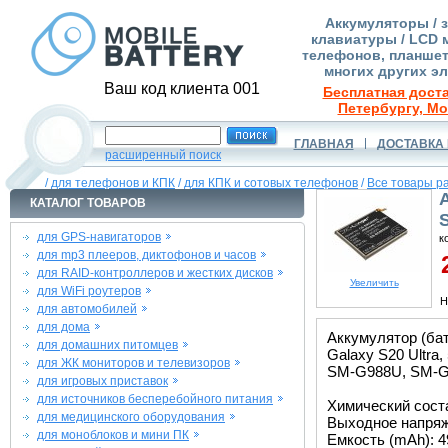
Аккумуляторы / 
клавиатуры / LCD 
телефонов, планшет
многих других э
Ваш код клиента 001
Бесплатная доста
Петербургу, Мо
ГЛАВНАЯ
ДОСТАВКА 
расширенный поиск
/
для телефонов и КПК
/
для КПК и сотовых телефонов
/
Все товары р
КАТАЛОГ ТОВАРОВ
для GPS-навигаторов
к
для mp3 плееров, диктофонов и часов
2
для RAID-контроллеров и жестких дисков
Увеличить
для WiFi роутеров
Н
для автомобилей
для дома
Аккумулятор (ба
для домашних питомцев
Galaxy S20 Ultr
для ЖК мониторов и телевизоров
SM-G988U, SM-G
для игровых приставок
для источников бесперебойного питания
Химический соста
для медицинского оборудования
Выходное напряже
для моноблоков и мини ПК
Емкость (mAh): 4