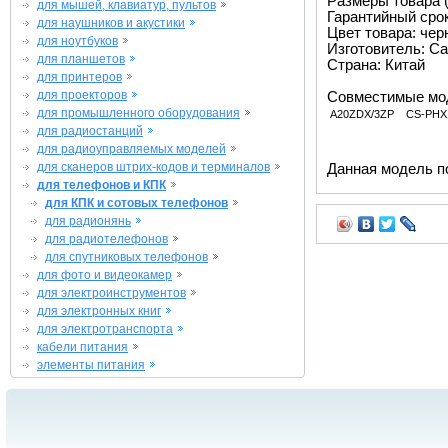
Размеры товара (м
для мышей, клавиатур, пультов
Гарантийный срок 
для наушников и акустики
Цвет товара: че
для ноутбуков
Изготовитель: Ca
для планшетов
Страна: Китай
для принтеров
для проекторов
Совместимые мо
для промышленного оборудования
A20ZDX/3ZP
CS-PHX
для радиостанций
для радиоуправляемых моделей
для сканеров штрих-кодов и терминалов
Данная модель п
для телефонов и КПК
для КПК и сотовых телефонов
для радионянь
для радиотелефонов
для спутниковых телефонов
для фото и видеокамер
для электроинструментов
для электронных книг
для электротранспорта
кабели питания
элементы питания