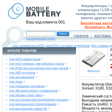
Аккумуляторы / 
клавиатуры / LCD 
телефонов, планшет
многих других э
Ваш код клиента 001
Бесплатная доста
Петербургу, Мо
ГЛАВНАЯ
ДОСТАВКА 
расширенный поиск
/
для телефонов и КПК
/
для КПК и сотовых телефонов
/
Все товары р
КАТАЛОГ ТОВАРОВ
для GPS-навигаторов
к
для mp3 плееров, диктофонов и часов
2
для RAID-контроллеров и жестких дисков
Увеличить
для WiFi роутеров
Н
для автомобилей
для дома
Аккумулятор (бат
для домашних питомцев
Xenium X100, X32
для ЖК мониторов и телевизоров
для игровых приставок
Химический состав
для источников бесперебойного питания
Выходное напряже
Емкость (mAh): 1
для медицинского оборудования
Мощность аккуму
для моноблоков и мини ПК