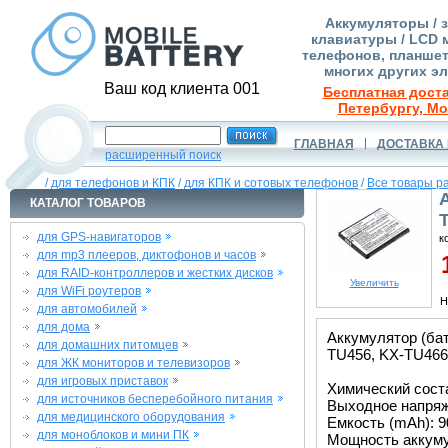
Аккумуляторы / 
клавиатуры / LCD 
телефонов, планшет
многих других э
Ваш код клиента 001
Бесплатная доста
Петербургу, Мо
ГЛАВНАЯ
ДОСТАВКА 
расширенный поиск
/
для телефонов и КПК
/
для КПК и сотовых телефонов
/
Все товары р
КАТАЛОГ ТОВАРОВ
для GPS-навигаторов
к
для mp3 плееров, диктофонов и часов
1
для RAID-контроллеров и жестких дисков
Увеличить
для WiFi роутеров
Н
для автомобилей
для дома
Аккумулятор (ба
для домашних питомцев
TU456, KX-TU466
для ЖК мониторов и телевизоров
для игровых приставок
Химический состав
для источников бесперебойного питания
Выходное напряже
для медицинского оборудования
Емкость (mAh): 9
для моноблоков и мини ПК
Мощность аккуму