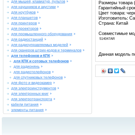
для мышей, клавиатур, пультов
Размеры товара (м
для наушников и акустики
Гарантийный срок 
для ноутбуков
Цвет товара: че
Изготовитель: Ca
для планшетов
Страна: Китай
для принтеров
для проекторов
Совместимые мо
для промышленного оборудования
514047AR
для радиостанций
для радиоуправляемых моделей
для сканеров штрих-кодов и терминалов
Данная модель п
для телефонов и КПК
для КПК и сотовых телефонов
для радионянь
для радиотелефонов
для спутниковых телефонов
для фото и видеокамер
для электроинструментов
для электронных книг
для электротранспорта
кабели питания
элементы питания