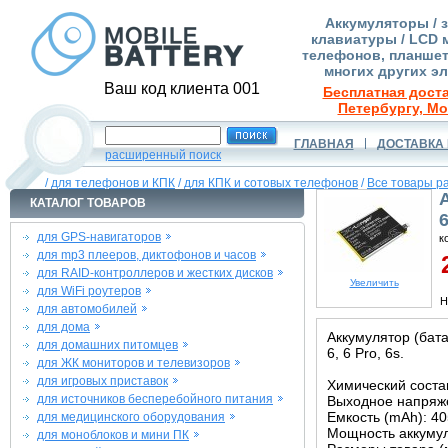
Аккумуляторы / 
клавиатуры / LCD 
телефонов, планшет
многих других э
Ваш код клиента 001
Бесплатная доста
Петербургу, Мо
ГЛАВНАЯ
ДОСТАВКА 
расширенный поиск
/
для телефонов и КПК
/
для КПК и сотовых телефонов
/
Все товары р
КАТАЛОГ ТОВАРОВ
6
для GPS-навигаторов
к
для mp3 плееров, диктофонов и часов
2
для RAID-контроллеров и жестких дисков
Увеличить
для WiFi роутеров
Н
для автомобилей
для дома
Аккумулятор (бат
для домашних питомцев
6, 6 Pro, 6s.
для ЖК мониторов и телевизоров
для игровых приставок
Химический состав
для источников бесперебойного питания
Выходное напряже
Емкость (mAh): 4
для медицинского оборудования
Мощность аккумул
для моноблоков и мини ПК