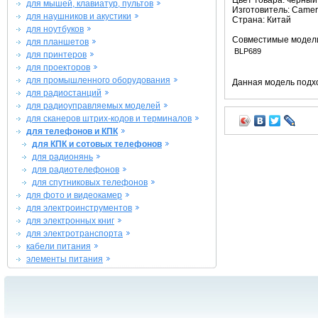
Цвет товара: черный
для мышей, клавиатур, пультов
Изготовитель: Camer
для наушников и акустики
Страна: Китай
для ноутбуков
Совместимые модел
для планшетов
BLP689
для принтеров
для проекторов
для промышленного оборудования
Данная модель подхо
для радиостанций
для радиоуправляемых моделей
для сканеров штрих-кодов и терминалов
для телефонов и КПК
для КПК и сотовых телефонов
для радионянь
для радиотелефонов
для спутниковых телефонов
для фото и видеокамер
для электроинструментов
для электронных книг
для электротранспорта
кабели питания
элементы питания