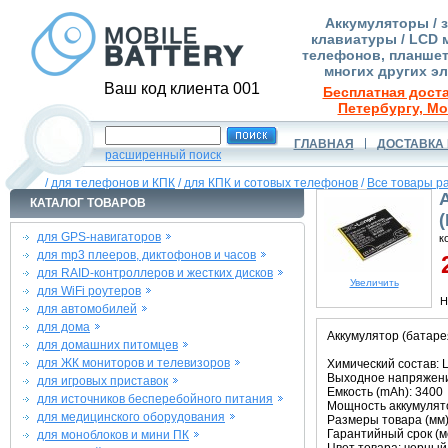
Аккумуляторы / 
клавиатуры / LCD 
телефонов, планшет
многих других э
Ваш код клиента 001
Бесплатная доста
Петербургу, Мо
ГЛАВНАЯ
ДОСТАВКА 
расширенный поиск
/
для телефонов и КПК
/
для КПК и сотовых телефонов
/
Все товары р
КАТАЛОГ ТОВАРОВ
для GPS-навигаторов
к
для mp3 плееров, диктофонов и часов
2
для RAID-контроллеров и жестких дисков
Увеличить
для WiFi роутеров
Н
для автомобилей
для дома
Аккумулятор (батаре
для домашних питомцев
для ЖК мониторов и телевизоров
Химический состав: L
Выходное напряжение
для игровых приставок
Емкость (mAh): 3400
для источников бесперебойного питания
Мощность аккумулято
для медицинского оборудования
Размеры товара (мм):
Гарантийный срок (ме
для моноблоков и мини ПК