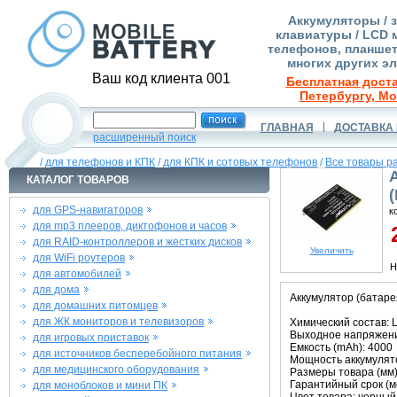
Аккумуляторы / 
клавиатуры / LCD 
телефонов, планшет
многих других э
Ваш код клиента 001
Бесплатная доста
Петербургу, Мо
ГЛАВНАЯ
ДОСТАВКА 
расширенный поиск
/
для телефонов и КПК
/
для КПК и сотовых телефонов
/
Все товары р
КАТАЛОГ ТОВАРОВ
для GPS-навигаторов
к
для mp3 плееров, диктофонов и часов
2
для RAID-контроллеров и жестких дисков
Увеличить
для WiFi роутеров
Н
для автомобилей
для дома
Аккумулятор (батаре
для домашних питомцев
для ЖК мониторов и телевизоров
Химический состав: L
Выходное напряжение
для игровых приставок
Емкость (mAh): 4000
для источников бесперебойного питания
Мощность аккумулято
для медицинского оборудования
Размеры товара (мм):
Гарантийный срок (ме
для моноблоков и мини ПК