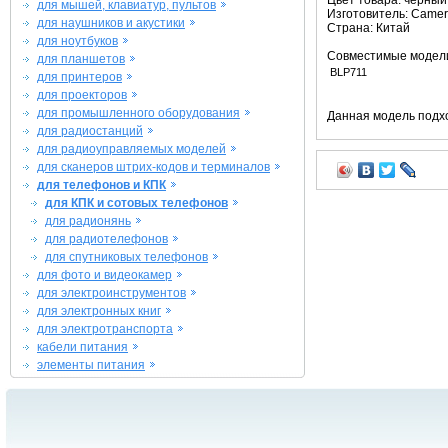
Цвет товара: черный
для мышей, клавиатур, пультов
Изготовитель: Camer
для наушников и акустики
Страна: Китай
для ноутбуков
Совместимые модел
для планшетов
BLP711
для принтеров
для проекторов
для промышленного оборудования
Данная модель подхо
для радиостанций
для радиоуправляемых моделей
для сканеров штрих-кодов и терминалов
для телефонов и КПК
для КПК и сотовых телефонов
для радионянь
для радиотелефонов
для спутниковых телефонов
для фото и видеокамер
для электроинструментов
для электронных книг
для электротранспорта
кабели питания
элементы питания