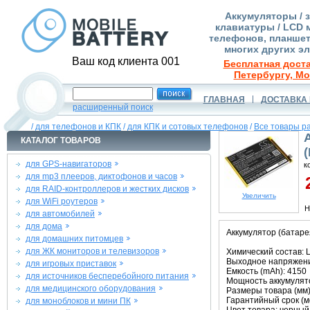
Аккумуляторы / 
клавиатуры / LCD 
телефонов, планшет
многих других э
Ваш код клиента 001
Бесплатная доста
Петербургу, Мо
ГЛАВНАЯ
ДОСТАВКА 
расширенный поиск
/
для телефонов и КПК
/
для КПК и сотовых телефонов
/
Все товары р
КАТАЛОГ ТОВАРОВ
для GPS-навигаторов
к
для mp3 плееров, диктофонов и часов
2
для RAID-контроллеров и жестких дисков
Увеличить
для WiFi роутеров
Н
для автомобилей
для дома
Аккумулятор (батаре
для домашних питомцев
для ЖК мониторов и телевизоров
Химический состав: L
Выходное напряжение
для игровых приставок
Емкость (mAh): 4150
для источников бесперебойного питания
Мощность аккумулято
для медицинского оборудования
Размеры товара (мм):
Гарантийный срок (ме
для моноблоков и мини ПК