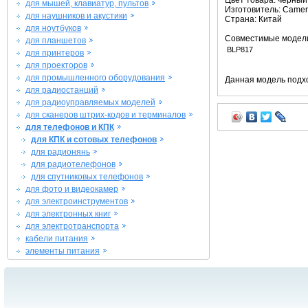
Цвет товара: черный
для мышей, клавиатур, пультов
Изготовитель: Camer
для наушников и акустики
Страна: Китай
для ноутбуков
Совместимые модел
для планшетов
BLP817
для принтеров
для проекторов
для промышленного оборудования
Данная модель подхо
для радиостанций
для радиоуправляемых моделей
для сканеров штрих-кодов и терминалов
для телефонов и КПК
для КПК и сотовых телефонов
для радионянь
для радиотелефонов
для спутниковых телефонов
для фото и видеокамер
для электроинструментов
для электронных книг
для электротранспорта
кабели питания
элементы питания