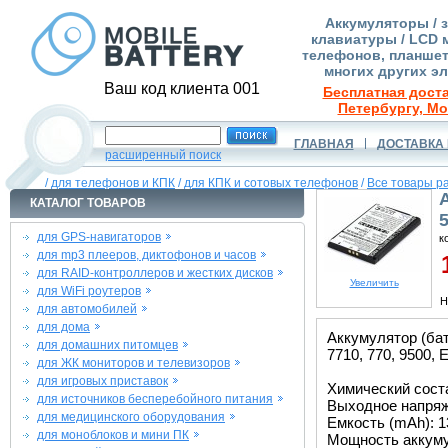
Аккумуляторы / 
клавиатуры / LCD 
телефонов, планшет
многих других э
Ваш код клиента 001
Бесплатная доста
Петербургу, Мо
ГЛАВНАЯ
ДОСТАВКА 
расширенный поиск
/
для телефонов и КПК
/
для КПК и сотовых телефонов
/
Все товары р
КАТАЛОГ ТОВАРОВ
для GPS-навигаторов
к
для mp3 плееров, диктофонов и часов
1
для RAID-контроллеров и жестких дисков
Увеличить
для WiFi роутеров
Н
для автомобилей
для дома
Аккумулятор (бат
для домашних питомцев
7710, 770, 9500, 
для ЖК мониторов и телевизоров
для игровых приставок
Химический состав
для источников бесперебойного питания
Выходное напряже
для медицинского оборудования
Емкость (mAh): 1
для моноблоков и мини ПК
Мощность аккуму