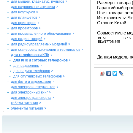
для мышей, клавиатур, пультов
Размеры товара (м
для наушников и акустики
Гарантийный срок 
для ноутбуков
Цвет товара: че
Изготовитель: Si
для планшетов
Страна: Китай
для принтеров
для проекторов
Совместимые мо
для промышленного оборудования
BL-5L
BP-5L
для радиостанций
BLW1770B.845
для радиоуправляемых моделей
для сканеров штрих-кодов и терминалов
для телефонов и КПК
Данная модель п
для КПК и сотовых телефонов
для радионянь
для радиотелефонов
для спутниковых телефонов
для фото и видеокамер
для электроинструментов
для электронных книг
для электротранспорта
кабели питания
элементы питания