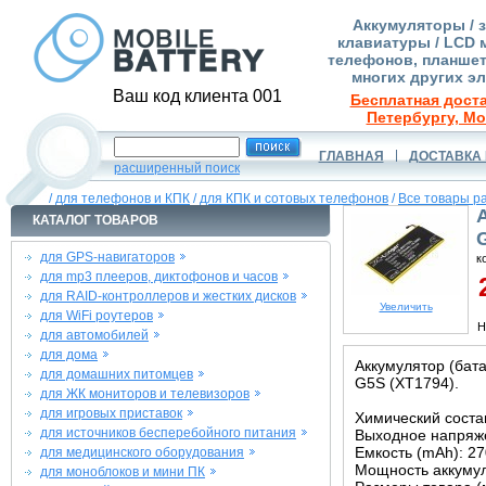
Аккумуляторы / 
клавиатуры / LCD 
телефонов, планшет
многих других э
Ваш код клиента 001
Бесплатная доста
Петербургу, Мо
ГЛАВНАЯ
ДОСТАВКА 
расширенный поиск
/
для телефонов и КПК
/
для КПК и сотовых телефонов
/
Все товары р
КАТАЛОГ ТОВАРОВ
для GPS-навигаторов
к
для mp3 плееров, диктофонов и часов
2
для RAID-контроллеров и жестких дисков
Увеличить
для WiFi роутеров
Н
для автомобилей
для дома
Аккумулятор (бат
для домашних питомцев
G5S (XT1794).
для ЖК мониторов и телевизоров
для игровых приставок
Химический состав
для источников бесперебойного питания
Выходное напряже
Емкость (mAh): 2
для медицинского оборудования
Мощность аккумул
для моноблоков и мини ПК