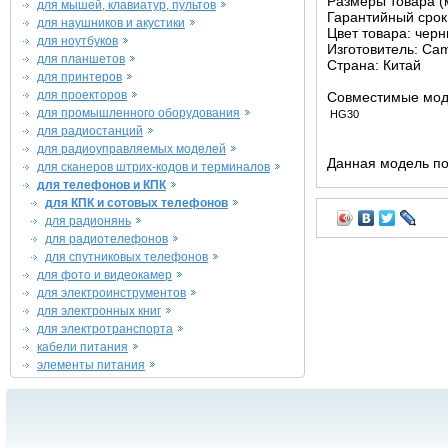
Размеры товара (м
для мышей, клавиатур, пультов
Гарантийный срок 
для наушников и акустики
Цвет товара: чер
для ноутбуков
Изготовитель: Ca
для планшетов
Страна: Китай
для принтеров
для проекторов
Совместимые мод
для промышленного оборудования
HG30
для радиостанций
для радиоуправляемых моделей
Данная модель по
для сканеров штрих-кодов и терминалов
для телефонов и КПК
для КПК и сотовых телефонов
для радионянь
для радиотелефонов
для спутниковых телефонов
для фото и видеокамер
для электроинструментов
для электронных книг
для электротранспорта
кабели питания
элементы питания