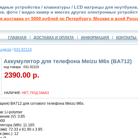
ядные устройства / клавиатуры / LCD матрицы для ноутбуков
в, фото / видео камер и многих других электронных устройст
я доставка от 5000 рублей по Петербургу, Москве и всей Росс
ГЛАВНАЯ
ДОСТАВКА И ОПЛАТА
ИНФОРМАЦИЯ
КОНТАКТЫ
аздела
/
031.92119
Аккумулятор для телефона Meizu M6s (BA712)
код товара : 031.92119
2390.00 р.
НАЛИЧИЕ:
НЕТ, ПОД ЗАКАЗ
арея) BA712 для сотового телефона Meizu M6s.
в: Li-polymer
ние (V): 3.85
900
ятора (Wh): 11.165
м): 72.33 x 61.90 x 3.85
 (мес.): 12