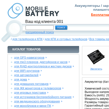
Аккумуляторы / зар
планшето
Бесплатна
Ваш код клиента 001
расширенный поиск
/
для телефонов и КПК
/
для КПК и сотовых телефонов
/
Все товары р
КАТАЛОГ ТОВАРОВ
для GPS-навигаторов
для mp3 плееров, диктофонов и часов
для RAID-контроллеров и жестких дисков
Увеличить
для WiFi роутеров
для автомобилей
для дома
Аккумулятор (бат
для домашних питомцев
для ЖК мониторов и телевизоров
Химический соста
Выходное напряже
для игровых приставок
Емкость (mAh): 2
для источников бесперебойного питания
Мощность аккумул
для медицинского оборудования
Размеры товара (м
Гарантийный срок
для моноблоков и мини ПК