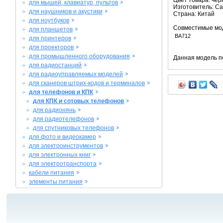
Цвет товара: че
для мышей, клавиатур, пультов
Изготовитель: C
для наушников и акустики
Страна: Китай
для ноутбуков
Совместимые мо
для планшетов
BA712
для принтеров
для проекторов
для промышленного оборудования
Данная модель п
для радиостанций
для радиоуправляемых моделей
для сканеров штрих-кодов и терминалов
для телефонов и КПК
для КПК и сотовых телефонов
для радионянь
для радиотелефонов
для спутниковых телефонов
для фото и видеокамер
для электроинструментов
для электронных книг
для электротранспорта
кабели питания
элементы питания