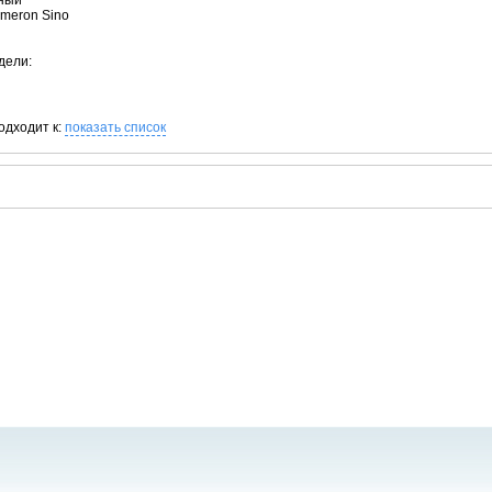
рный
ameron Sino
дели:
одходит к:
показать список