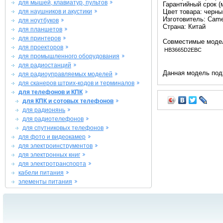
для мышей, клавиатур, пультов
Гарантийный срок (м
для наушников и акустики
Цвет товара: черны
Изготовитель: Came
для ноутбуков
Страна: Китай
для планшетов
для принтеров
Совместимые моде
для проекторов
HB3665D2EBC
для промышленного оборудования
для радиостанций
Данная модель под
для радиоуправляемых моделей
для сканеров штрих-кодов и терминалов
для телефонов и КПК
для КПК и сотовых телефонов
для радионянь
для радиотелефонов
для спутниковых телефонов
для фото и видеокамер
для электроинструментов
для электронных книг
для электротранспорта
кабели питания
элементы питания