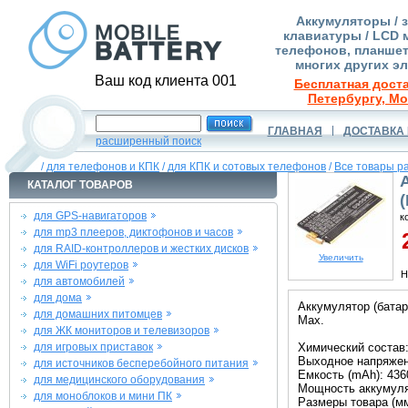
Аккумуляторы / 
клавиатуры / LCD 
телефонов, планшет
многих других э
Ваш код клиента 001
Бесплатная доста
Петербургу, Мо
ГЛАВНАЯ
ДОСТАВКА 
расширенный поиск
/
для телефонов и КПК
/
для КПК и сотовых телефонов
/
Все товары р
КАТАЛОГ ТОВАРОВ
для GPS-навигаторов
к
для mp3 плееров, диктофонов и часов
2
для RAID-контроллеров и жестких дисков
Увеличить
для WiFi роутеров
Н
для автомобилей
для дома
Аккумулятор (бата
для домашних питомцев
Max.
для ЖК мониторов и телевизоров
для игровых приставок
Химический состав:
Выходное напряжени
для источников бесперебойного питания
Емкость (mAh): 436
для медицинского оборудования
Мощность аккумуля
для моноблоков и мини ПК
Размеры товара (мм)