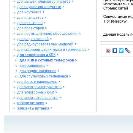
Цвет товара: че
для мышей, клавиатур, пультов
Изготовитель: C
для наушников и акустики
Страна: Китай
для ноутбуков
Совместимые мо
для планшетов
HB416492EFW
для принтеров
для проекторов
для промышленного оборудования
Данная модель п
для радиостанций
для радиоуправляемых моделей
для сканеров штрих-кодов и терминалов
для телефонов и КПК
для КПК и сотовых телефонов
для радионянь
для радиотелефонов
для спутниковых телефонов
для фото и видеокамер
для электроинструментов
для электронных книг
для электротранспорта
кабели питания
элементы питания