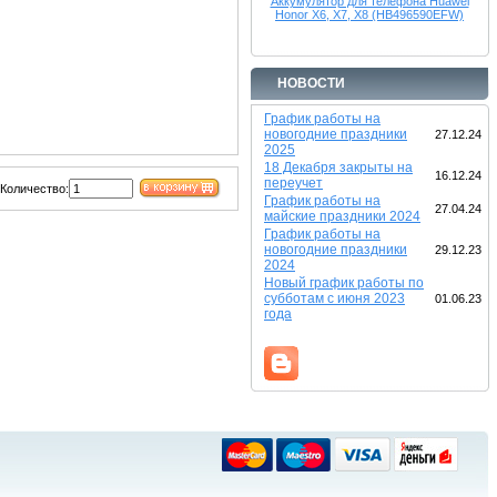
Аккумулятор для телефона Huawei
Honor X6, X7, X8 (HB496590EFW)
НОВОСТИ
График работы на
новогодние праздники
27.12.24
2025
18 Декабря закрыты на
16.12.24
переучет
Количество:
График работы на
27.04.24
майские праздники 2024
График работы на
новогодние праздники
29.12.23
2024
Новый график работы по
субботам с июня 2023
01.06.23
года