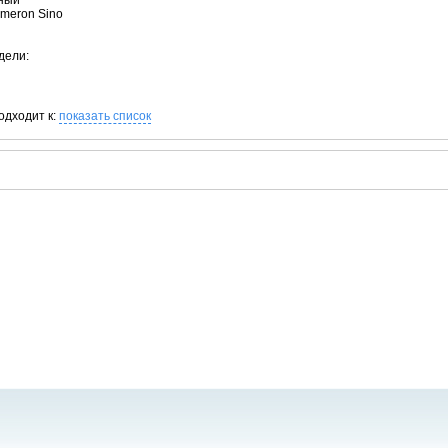
рный
ameron Sino
дели:
одходит к:
показать список