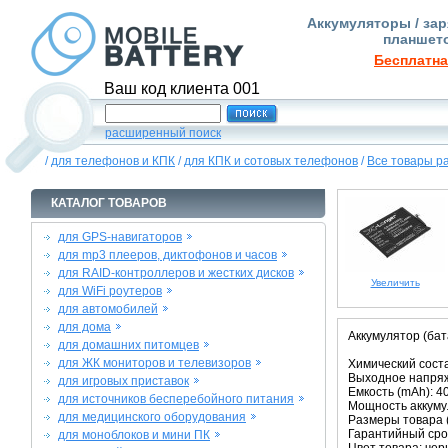
Аккумуляторы / зар
планшето
Бесплатна
Ваш код клиента 001
расширенный поиск
/
для телефонов и КПК
/
для КПК и сотовых телефонов
/
Все товары р
КАТАЛОГ ТОВАРОВ
для GPS-навигаторов
для mp3 плееров, диктофонов и часов
для RAID-контроллеров и жестких дисков
Увеличить
для WiFi роутеров
для автомобилей
для дома
Аккумулятор (ба
для домашних питомцев
для ЖК мониторов и телевизоров
Химический соста
Выходное напряже
для игровых приставок
Емкость (mAh): 4
для источников бесперебойного питания
Мощность аккумул
для медицинского оборудования
Размеры товара (м
Гарантийный срок
для моноблоков и мини ПК