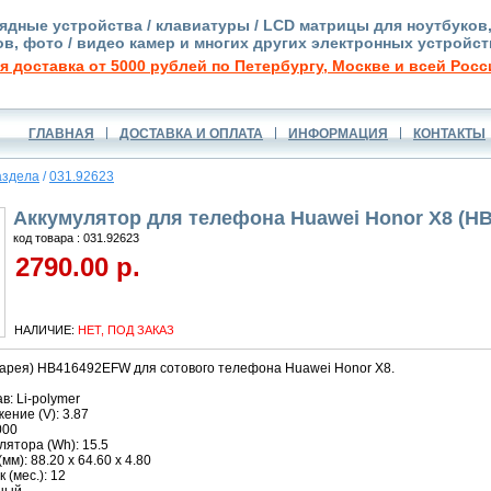
ядные устройства / клавиатуры / LCD матрицы для ноутбуков
в, фото / видео камер и многих других электронных устройст
я доставка от 5000 рублей по Петербургу, Москве и всей Росс
ГЛАВНАЯ
ДОСТАВКА И ОПЛАТА
ИНФОРМАЦИЯ
КОНТАКТЫ
аздела
/
031.92623
Аккумулятор для телефона Huawei Honor X8 (H
код товара : 031.92623
2790.00 р.
НАЛИЧИЕ:
НЕТ, ПОД ЗАКАЗ
тарея) HB416492EFW для сотового телефона Huawei Honor X8.
в: Li-polymer
ние (V): 3.87
000
ятора (Wh): 15.5
м): 88.20 x 64.60 x 4.80
 (мес.): 12