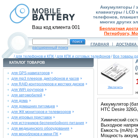
Аккумуляторы / 
клавиатуры / LCD 
телефонов, планшет
многих других э
Ваш код клиента 001
Бесплатная доста
Петербургу, Мо
ГЛАВНАЯ
ДОСТАВКА 
расширенный поиск
/
для телефонов и КПК
/
для КПК и сотовых телефонов
/
Все товары р
КАТАЛОГ ТОВАРОВ
для GPS-навигаторов
к
для mp3 плееров, диктофонов и часов
1
для RAID-контроллеров и жестких дисков
Увеличить
для WiFi роутеров
Н
для автомобилей
для дома
Аккумулятор (ба
для домашних питомцев
HTC Desire 326G,
для ЖК мониторов и телевизоров
для игровых приставок
Химический состав
для источников бесперебойного питания
Выходное напряже
для медицинского оборудования
Емкость (mAh): 2
для моноблоков и мини ПК
Мощность аккуму