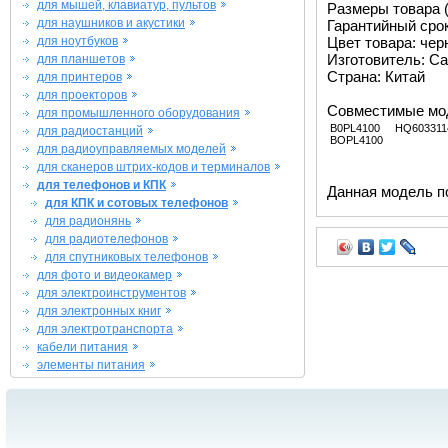
для мышей, клавиатур, пультов
Размеры товара (м
для наушников и акустики
Гарантийный срок 
для ноутбуков
Цвет товара: че
Изготовитель: Ca
для планшетов
Страна: Китай
для принтеров
для проекторов
Совместимые мо
для промышленного оборудования
B0PL4100
HQ603311
для радиостанций
BOPL4100
для радиоуправляемых моделей
для сканеров штрих-кодов и терминалов
для телефонов и КПК
Данная модель п
для КПК и сотовых телефонов
для радионянь
для радиотелефонов
для спутниковых телефонов
для фото и видеокамер
для электроинструментов
для электронных книг
для электротранспорта
кабели питания
элементы питания