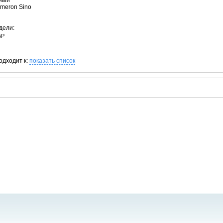
рный
ameron Sino
дели:
5P
одходит к:
показать список