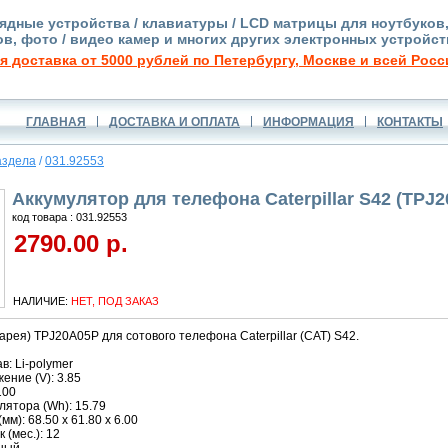
ядные устройства / клавиатуры / LCD матрицы для ноутбуков
в, фото / видео камер и многих других электронных устройст
я доставка от 5000 рублей по Петербургу, Москве и всей Росс
ГЛАВНАЯ
ДОСТАВКА И ОПЛАТА
ИНФОРМАЦИЯ
КОНТАКТЫ
аздела
/
031.92553
Аккумулятор для телефона Caterpillar S42 (TPJ
код товара : 031.92553
2790.00 р.
НАЛИЧИЕ:
НЕТ, ПОД ЗАКАЗ
арея) TPJ20A05P для сотового телефона Caterpillar (CAT) S42.
в: Li-polymer
ние (V): 3.85
100
ятора (Wh): 15.79
м): 68.50 x 61.80 x 6.00
 (мес.): 12