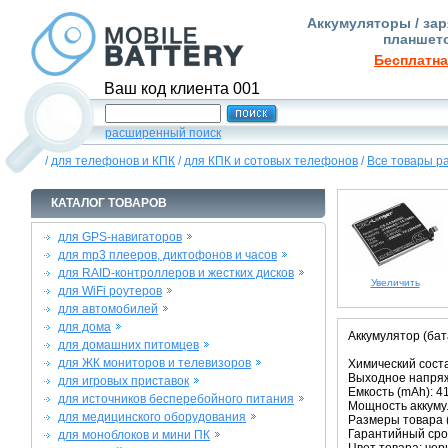
Аккумуляторы / зар
планшето
Бесплатна
Ваш код клиента 001
расширенный поиск
/
для телефонов и КПК
/
для КПК и сотовых телефонов
/
Все товары р
КАТАЛОГ ТОВАРОВ
для GPS-навигаторов
для mp3 плееров, диктофонов и часов
для RAID-контроллеров и жестких дисков
Увеличить
для WiFi роутеров
для автомобилей
для дома
Аккумулятор (бат
для домашних питомцев
для ЖК мониторов и телевизоров
Химический соста
Выходное напряже
для игровых приставок
Емкость (mAh): 4
для источников бесперебойного питания
Мощность аккумул
для медицинского оборудования
Размеры товара (м
Гарантийный срок
для моноблоков и мини ПК