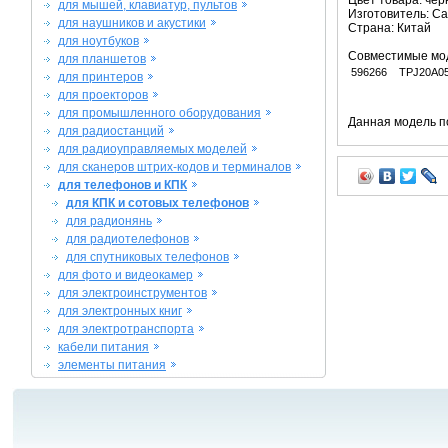
Цвет товара: че
для мышей, клавиатур, пультов
Изготовитель: C
для наушников и акустики
Страна: Китай
для ноутбуков
Совместимые мо
для планшетов
596266
TPJ20A0
для принтеров
для проекторов
для промышленного оборудования
Данная модель п
для радиостанций
для радиоуправляемых моделей
для сканеров штрих-кодов и терминалов
для телефонов и КПК
для КПК и сотовых телефонов
для радионянь
для радиотелефонов
для спутниковых телефонов
для фото и видеокамер
для электроинструментов
для электронных книг
для электротранспорта
кабели питания
элементы питания