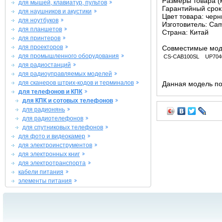
Размеры товара (м
для мышей, клавиатур, пультов
Гарантийный срок 
для наушников и акустики
Цвет товара: чер
для ноутбуков
Изготовитель: Ca
для планшетов
Страна: Китай
для принтеров
для проекторов
Совместимые мод
для промышленного оборудования
CS-CAB100SL
UP704
для радиостанций
для радиоуправляемых моделей
для сканеров штрих-кодов и терминалов
Данная модель по
для телефонов и КПК
для КПК и сотовых телефонов
для радионянь
для радиотелефонов
для спутниковых телефонов
для фото и видеокамер
для электроинструментов
для электронных книг
для электротранспорта
кабели питания
элементы питания