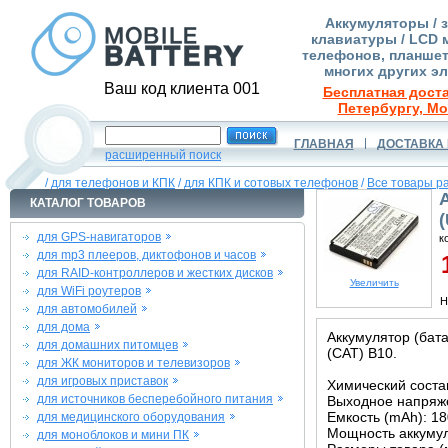
Аккумуляторы / 
клавиатуры / LCD 
телефонов, планшет
многих других э
Ваш код клиента 001
Бесплатная доста
Петербургу, Мо
ГЛАВНАЯ
ДОСТАВКА 
расширенный поиск
/
для телефонов и КПК
/
для КПК и сотовых телефонов
/
Все товары р
КАТАЛОГ ТОВАРОВ
для GPS-навигаторов
к
для mp3 плееров, диктофонов и часов
1
для RAID-контроллеров и жестких дисков
Увеличить
для WiFi роутеров
Н
для автомобилей
для дома
Аккумулятор (бата
для домашних питомцев
(CAT) B10.
для ЖК мониторов и телевизоров
для игровых приставок
Химический состав
для источников бесперебойного питания
Выходное напряже
Емкость (mAh): 1
для медицинского оборудования
Мощность аккумул
для моноблоков и мини ПК