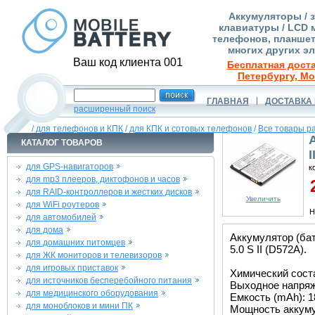
Аккумуляторы / 
клавиатуры / LCD 
телефонов, планшет
многих других э
Ваш код клиента 001
Бесплатная доста
Петербургу, Мо
ГЛАВНАЯ
ДОСТАВКА 
расширенный поиск
/
для телефонов и КПК
/
для КПК и сотовых телефонов
/
Все товары р
КАТАЛОГ ТОВАРОВ
I
для GPS-навигаторов
к
для mp3 плееров, диктофонов и часов
2
для RAID-контроллеров и жестких дисков
Увеличить
для WiFi роутеров
Н
для автомобилей
для дома
Аккумулятор (ба
для домашних питомцев
5.0 S II (D572A).
для ЖК мониторов и телевизоров
для игровых приставок
Химический состав
для источников бесперебойного питания
Выходное напряже
для медицинского оборудования
Емкость (mAh): 1
для моноблоков и мини ПК
Мощность аккуму