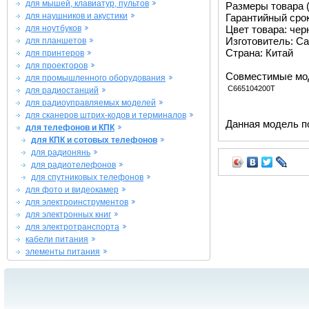
для мышей, клавиатур, пультов
Размеры товара (м
для наушников и акустики
Гарантийный срок 
для ноутбуков
Цвет товара: че
Изготовитель: Ca
для планшетов
Страна: Китай
для принтеров
для проекторов
Совместимые мо
для промышленного оборудования
C665104200T
для радиостанций
для радиоуправляемых моделей
для сканеров штрих-кодов и терминалов
Данная модель п
для телефонов и КПК
для КПК и сотовых телефонов
для радионянь
для радиотелефонов
для спутниковых телефонов
для фото и видеокамер
для электроинструментов
для электронных книг
для электротранспорта
кабели питания
элементы питания