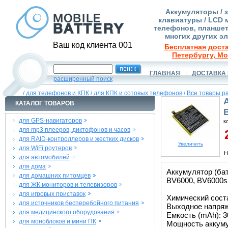
Аккумуляторы / 
клавиатуры / LCD 
телефонов, планшет
многих других э
Ваш код клиента 001
Бесплатная доста
Петербургу, Мо
ГЛАВНАЯ
ДОСТАВКА 
расширенный поиск
/
для телефонов и КПК
/
для КПК и сотовых телефонов
/
Все товары р
КАТАЛОГ ТОВАРОВ
для GPS-навигаторов
к
для mp3 плееров, диктофонов и часов
2
для RAID-контроллеров и жестких дисков
Увеличить
для WiFi роутеров
Н
для автомобилей
для дома
Аккумулятор (ба
для домашних питомцев
BV6000, BV6000s
для ЖК мониторов и телевизоров
для игровых приставок
Химический соста
для источников бесперебойного питания
Выходное напряже
для медицинского оборудования
Емкость (mAh): 3
для моноблоков и мини ПК
Мощность аккуму