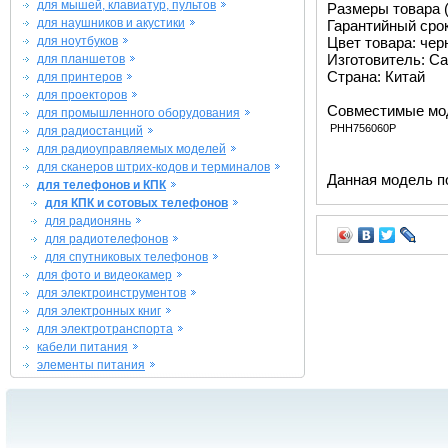
для мышей, клавиатур, пультов
Размеры товара (м
для наушников и акустики
Гарантийный срок 
для ноутбуков
Цвет товара: че
Изготовитель: Ca
для планшетов
Страна: Китай
для принтеров
для проекторов
Совместимые мо
для промышленного оборудования
PHH756060P
для радиостанций
для радиоуправляемых моделей
для сканеров штрих-кодов и терминалов
Данная модель п
для телефонов и КПК
для КПК и сотовых телефонов
для радионянь
для радиотелефонов
для спутниковых телефонов
для фото и видеокамер
для электроинструментов
для электронных книг
для электротранспорта
кабели питания
элементы питания